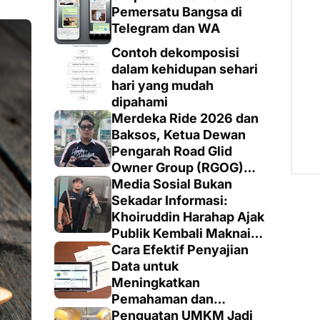
Pemersatu Bangsa di
Telegram dan WA
Contoh dekomposisi
dalam kehidupan sehari
hari yang mudah
dipahami
Merdeka Ride 2026 dan
Baksos, Ketua Dewan
Pengarah Road Glid
Owner Group (RGOG)
Boys Indonesia Pusat M.
Media Sosial Bukan
Irsyad Sebut Persiapan
Sekadar Informasi:
Dimatangkan
Khoiruddin Harahap Ajak
Publik Kembali Maknai
Ruang Digital dengan
Cara Efektif Penyajian
Totalitas dan Loyalitas
Data untuk
Meningkatkan
Pemahaman dan
Keputusan yang Tepat
Penguatan UMKM Jadi