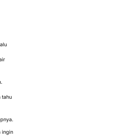
lalu
air
.
 tahu
upnya.
 ingin