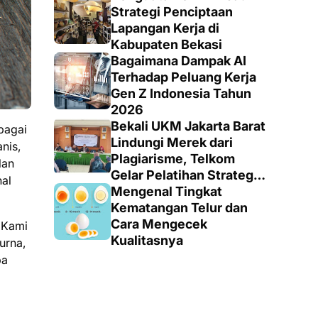
Strategi Penciptaan
Lapangan Kerja di
Kabupaten Bekasi
Bagaimana Dampak AI
Terhadap Peluang Kerja
Gen Z Indonesia Tahun
2026
Bekali UKM Jakarta Barat
ebagai
Lindungi Merek dari
nis,
Plagiarisme, Telkom
lan
Gelar Pelatihan Strategi
hal
Branding
Mengenal Tingkat
Kematangan Telur dan
Cara Mengecek
 Kami
Kualitasnya
urna,
ba