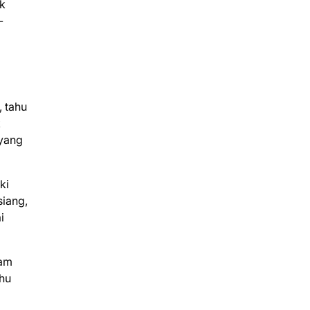
k
-
 tahu
k
 yang
ki
iang,
i
lam
ahu