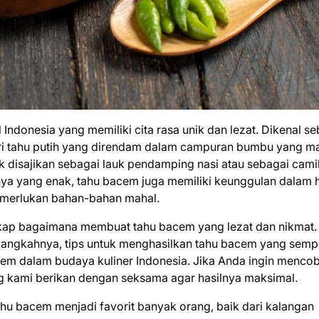
Indonesia yang memiliki cita rasa unik dan lezat. Dikenal s
ri tahu putih yang direndam dalam campuran bumbu yang ma
ok disajikan sebagai lauk pendamping nasi atau sebagai cami
anya yang enak, tahu bacem juga memiliki keunggulan dalam 
emerlukan bahan-bahan mahal.
ngkap bagaimana membuat tahu bacem yang lezat dan nikmat.
langkahnya, tips untuk menghasilkan tahu bacem yang semp
acem dalam budaya kuliner Indonesia. Jika Anda ingin menco
ng kami berikan dengan seksama agar hasilnya maksimal.
ahu bacem menjadi favorit banyak orang, baik dari kalangan