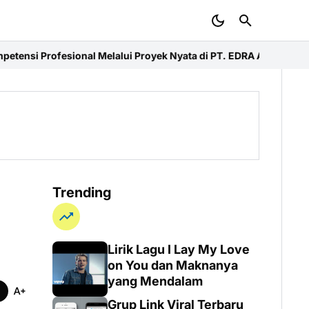
i Proyek Nyata di PT. EDRA Arsitek Indonesia
Merdeka Ride 2026 
Trending
Lirik Lagu I Lay My Love
on You dan Maknanya
yang Mendalam
Grup Link Viral Terbaru