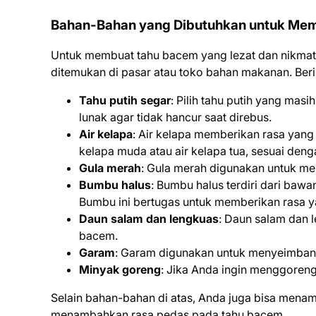
Bahan-Bahan yang Dibutuhkan untuk Me
Untuk membuat tahu bacem yang lezat dan nikm
ditemukan di pasar atau toko bahan makanan. Beri
Tahu putih segar
: Pilih tahu putih yang masih
lunak agar tidak hancur saat direbus.
Air kelapa
: Air kelapa memberikan rasa yan
kelapa muda atau air kelapa tua, sesuai deng
Gula merah
: Gula merah digunakan untuk me
Bumbu halus
: Bumbu halus terdiri dari baw
Bumbu ini bertugas untuk memberikan rasa ya
Daun salam dan lengkuas
: Daun salam dan 
bacem.
Garam
: Garam digunakan untuk menyeimbang
Minyak goreng
: Jika Anda ingin menggoren
Selain bahan-bahan di atas, Anda juga bisa menam
menambahkan rasa pedas pada tahu bacem.