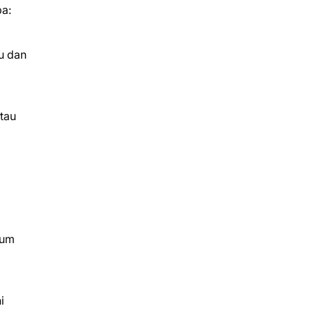
ba:
bu dan
tau
lum
i