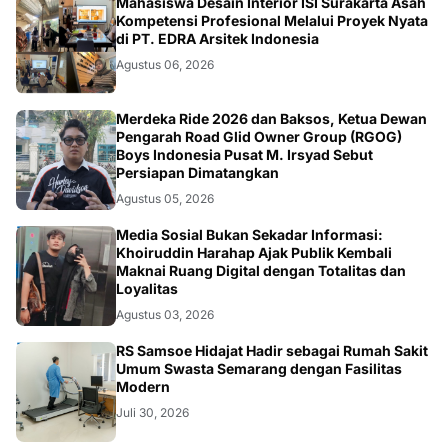
NASIONAL
Mahasiswa Desain Interior ISI Surakarta Asah
Kompetensi Profesional Melalui Proyek Nyata
di PT. EDRA Arsitek Indonesia
Agustus 06, 2026
NASIONAL
Merdeka Ride 2026 dan Baksos, Ketua Dewan
Pengarah Road Glid Owner Group (RGOG)
Boys Indonesia Pusat M. Irsyad Sebut
Persiapan Dimatangkan
Agustus 05, 2026
OPINI
Media Sosial Bukan Sekadar Informasi:
Khoiruddin Harahap Ajak Publik Kembali
Maknai Ruang Digital dengan Totalitas dan
Loyalitas
Agustus 03, 2026
KESEHATAN
RS Samsoe Hidajat Hadir sebagai Rumah Sakit
Umum Swasta Semarang dengan Fasilitas
Modern
Juli 30, 2026