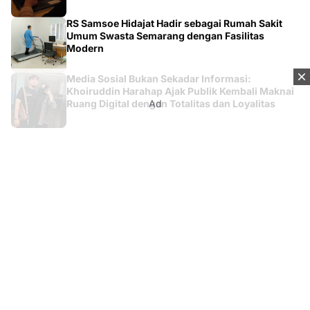
RS Samsoe Hidajat Hadir sebagai Rumah Sakit
Umum Swasta Semarang dengan Fasilitas
Modern
Media Sosial Bukan Sekadar Informasi:
Khoiruddin Harahap Ajak Publik Kembali Maknai
Ad
Ruang Digital dengan Totalitas dan Loyalitas
Kontak
Tentang Kami
Redaksi
Disclaimer
Syarat & Ketentuan
Kebijakan Privacy