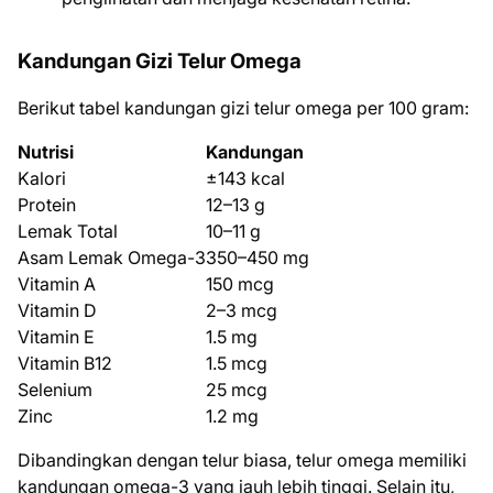
Kandungan Gizi Telur Omega
Berikut tabel kandungan gizi telur omega per 100 gram:
Nutrisi
Kandungan
Kalori
±143 kcal
Protein
12–13 g
Lemak Total
10–11 g
Asam Lemak Omega-3
350–450 mg
Vitamin A
150 mcg
Vitamin D
2–3 mcg
Vitamin E
1.5 mg
Vitamin B12
1.5 mcg
Selenium
25 mcg
Zinc
1.2 mg
Dibandingkan dengan telur biasa, telur omega memiliki
kandungan omega-3 yang jauh lebih tinggi. Selain itu,