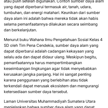
atau pulih setelah digunakan. Contoh sumber daya alam
yang dapat diperbarui termasuk air, tanah, udara,
tumbuhan, dan energi matahari. Keunikan dari sumber
daya alam ini adalah bahwa mereka tidak akan habis
selama pemanfaatannya dilakukan secara seimbang
dan berkelanjutan.
Menurut buku Wahana Ilmu Pengetahuan Sosial Kelas 4
SD oleh Tim Pena Cendekia, sumber daya alam yang
dapat diperbarui adalah cadangan kekayaan yang
selalu ada dan dapat didaur ulang. Meskipun begitu,
pemanfaatannya harus mempertimbangkan
keseimbangan lingkungan agar tidak menyebabkan
kerusakan jangka panjang. Hal ini sangat penting
karena penggunaan yang berlebihan atau tidak
terkendali dapat merusak ekosistem dan mengurangi
ketersediaan sumber daya tersebut.
Laman Universitas Muhammadiyah Sumatera Utara
menjelaskan bahwa sumber daya alam yang dapat