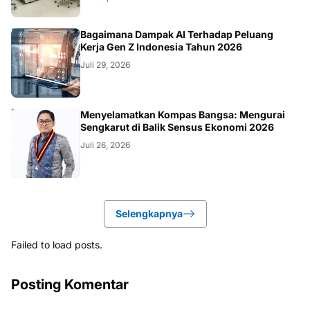
KESEHATAN
RS Samsoe Hidajat Hadir sebagai Rumah Sakit
Umum Swasta Semarang dengan Fasilitas
Modern
Juli 30, 2026
TEKNOLOGI
Bagaimana Dampak AI Terhadap Peluang
Kerja Gen Z Indonesia Tahun 2026
Juli 29, 2026
KOLOM
Menyelamatkan Kompas Bangsa: Mengurai
Sengkarut di Balik Sensus Ekonomi 2026
Juli 26, 2026
Selengkapnya
Failed to load posts.