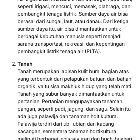
seperti irigasi, mencuci, memasak, olahraga, dan
pembangkit tenaga listrik. Sumber daya air bisa
berasal dari sungai, laut, atau danau. Dari ketiga
sumber daya itu, air bisa dimanfaatkan untuk
berbagai kebutuhan manusia seperti menjadi
sarana transportasi, rekreasi, dan kepentingan
pembangkit listrik tenaga air (PLTA).
Tanah
Tanah merupakan lapisan kulit bumi bagian atas
yang terbentuk dari pelapukan batuan dan bahan
organik, yaitu sisa makhluk hidup yang telah mati.
Tanah yang subur banyak dimanfaatkan untuk
pertanian. Pertanian mengupayakan tanaman
pangan, seperti padi, jagung, dan sagu. Selain itu
ada juga palawija dan tanaman holtikultura.
Palawija terdiri dari ubi-ubian dan kacang-
kacangan, sementara tanaman hortikultura
meliputi berbagai jenis sayuran dan buah-buahan.