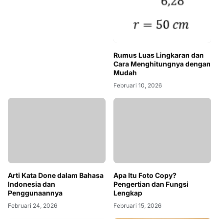
Rumus Luas Lingkaran dan
Cara Menghitungnya dengan
Mudah
Februari 10, 2026
Apa Itu Foto Copy?
Pengertian dan Fungsi
Lengkap
Februari 15, 2026
Arti Kata Done dalam Bahasa
Indonesia dan