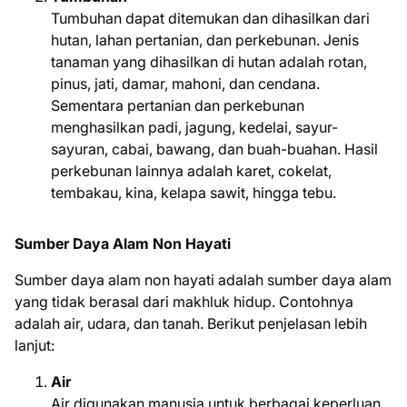
Tumbuhan dapat ditemukan dan dihasilkan dari
hutan, lahan pertanian, dan perkebunan. Jenis
tanaman yang dihasilkan di hutan adalah rotan,
pinus, jati, damar, mahoni, dan cendana.
Sementara pertanian dan perkebunan
menghasilkan padi, jagung, kedelai, sayur-
sayuran, cabai, bawang, dan buah-buahan. Hasil
perkebunan lainnya adalah karet, cokelat,
tembakau, kina, kelapa sawit, hingga tebu.
Sumber Daya Alam Non Hayati
Sumber daya alam non hayati adalah sumber daya alam
yang tidak berasal dari makhluk hidup. Contohnya
adalah air, udara, dan tanah. Berikut penjelasan lebih
lanjut:
Air
Air digunakan manusia untuk berbagai keperluan,