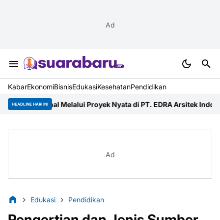
Ad
Kabar
Ekonomi
Bisnis
Edukasi
Kesehatan
Pendidikan
lalui Proyek Nyata di PT. EDRA Arsitek Indonesia
Merdeka Ride 2
HEADLINE HARI INI
Ad
Edukasi
Pendidikan
Pengertian dan Jenis Sumber