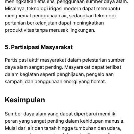
meningkatkan efisiensi penggunaan sumber daya alam.
Misalnya, teknologi irigasi modern dapat membantu
menghemat penggunaan air, sedangkan teknologi
pertanian berkelanjutan dapat meningkatkan
produktivitas tanpa merusak lingkungan.
5. Partisipasi Masyarakat
Partisipasi aktif masyarakat dalam pelestarian sumber
daya alam sangat penting. Masyarakat dapat terlibat
dalam kegiatan seperti penghijauan, pengelolaan
sampah, dan penggunaan energi yang hemat.
Kesimpulan
Sumber daya alam yang dapat diperbarui memiliki
peran yang sangat penting dalam kehidupan manusia.
Mulai dari air dan tanah hingga tumbuhan dan udara,