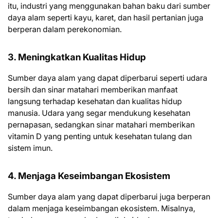
itu, industri yang menggunakan bahan baku dari sumber
daya alam seperti kayu, karet, dan hasil pertanian juga
berperan dalam perekonomian.
3. Meningkatkan Kualitas Hidup
Sumber daya alam yang dapat diperbarui seperti udara
bersih dan sinar matahari memberikan manfaat
langsung terhadap kesehatan dan kualitas hidup
manusia. Udara yang segar mendukung kesehatan
pernapasan, sedangkan sinar matahari memberikan
vitamin D yang penting untuk kesehatan tulang dan
sistem imun.
4. Menjaga Keseimbangan Ekosistem
Sumber daya alam yang dapat diperbarui juga berperan
dalam menjaga keseimbangan ekosistem. Misalnya,