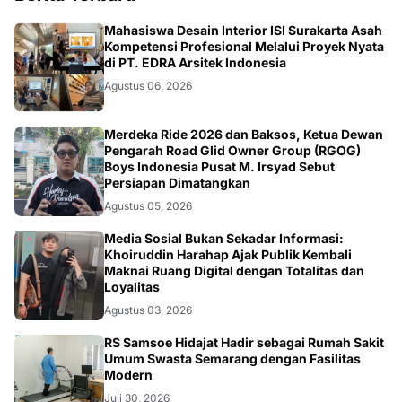
Failed to load posts.
Berita Terbaru
NASIONAL
Mahasiswa Desain Interior ISI Surakarta Asah
Kompetensi Profesional Melalui Proyek Nyata
di PT. EDRA Arsitek Indonesia
Agustus 06, 2026
NASIONAL
Merdeka Ride 2026 dan Baksos, Ketua Dewan
Pengarah Road Glid Owner Group (RGOG)
Boys Indonesia Pusat M. Irsyad Sebut
Persiapan Dimatangkan
Agustus 05, 2026
OPINI
Media Sosial Bukan Sekadar Informasi:
Khoiruddin Harahap Ajak Publik Kembali
Maknai Ruang Digital dengan Totalitas dan
Loyalitas
Agustus 03, 2026