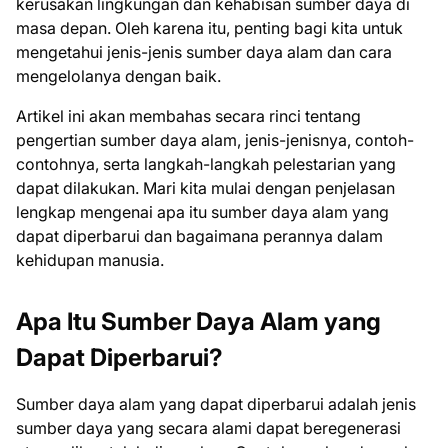
kerusakan lingkungan dan kehabisan sumber daya di
masa depan. Oleh karena itu, penting bagi kita untuk
mengetahui jenis-jenis sumber daya alam dan cara
mengelolanya dengan baik.
Artikel ini akan membahas secara rinci tentang
pengertian sumber daya alam, jenis-jenisnya, contoh-
contohnya, serta langkah-langkah pelestarian yang
dapat dilakukan. Mari kita mulai dengan penjelasan
lengkap mengenai apa itu sumber daya alam yang
dapat diperbarui dan bagaimana perannya dalam
kehidupan manusia.
Apa Itu Sumber Daya Alam yang
Dapat Diperbarui?
Sumber daya alam yang dapat diperbarui adalah jenis
sumber daya yang secara alami dapat beregenerasi