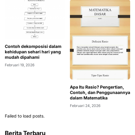
Penggunaannya
Februari 24, 2026
Contoh dekomposisi dalam
kehidupan sehari hari yang
mudah dipahami
Februari 19, 2026
Apa Itu Rasio? Pengertian,
Contoh, dan Penggunaannya
dalam Matematika
Februari 24, 2026