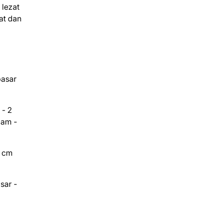
lezat
at dan
pasar
 - 2
lam -
1 cm
sar -