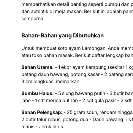
memperhatikan detail penting seperti bumbu dan 
dan autentik di meja makan. Berikut ini adalah 
sempurna.
Bahan-Bahan yang Dibutuhkan
Untuk membuat soto ayam Lamongan, Anda membu
atau toko bahan masak. Berikut daftar lengkap ba
Bahan Utama:
- 1 ekor ayam kampung (sekitar 1 kg)
batang daun bawang, potong kasar - 2 batang sera
3 cm lengkuas, memarkan
Bumbu Halus:
- 5 siung bawang putih - 3 butir baw
jahe - 1 sdt merica butiran - 2 sdt gula pasir - 2 sd
Bahan Pelengkap:
- 25 gram soun, rendam hingga lun
2 butir telur rebus, potong dua - Daun bawang iri
manis - Jeruk nipis