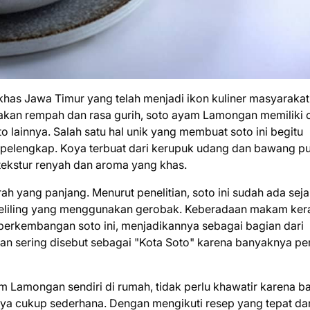
has Jawa Timur yang telah menjadi ikon kuliner masyarakat
akan rempah dan rasa gurih, soto ayam Lamongan memiliki c
 lainnya. Salah satu hal unik yang membuat soto ini begitu
pelengkap. Koya terbuat dari kerupuk udang dan bawang pu
ekstur renyah dan aroma yang khas.
ah yang panjang. Menurut penelitian, soto ini sudah ada sej
l keliling yang menggunakan gerobak. Keberadaan makam ke
perkembangan soto ini, menjadikannya sebagai bagian dari
an sering disebut sebagai "Kota Soto" karena banyaknya pe
Lamongan sendiri di rumah, tidak perlu khawatir karena b
a cukup sederhana. Dengan mengikuti resep yang tepat da