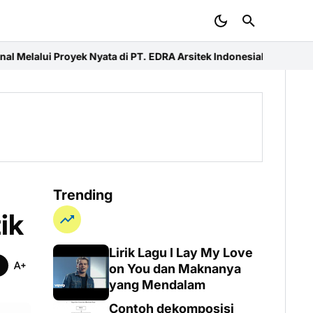
ata di PT. EDRA Arsitek Indonesia
Merdeka Ride 2026 dan Baksos,
Trending
ik
Lirik Lagu I Lay My Love
on You dan Maknanya
yang Mendalam
Contoh dekomposisi