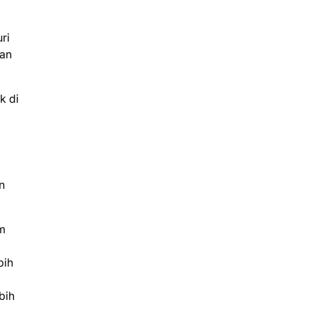
ri
dan
k di
n
m
bih
bih