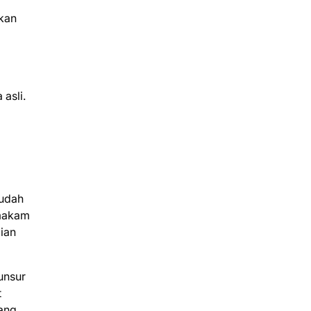
kan
asli.
sudah
 makam
ian
unsur
t
ang