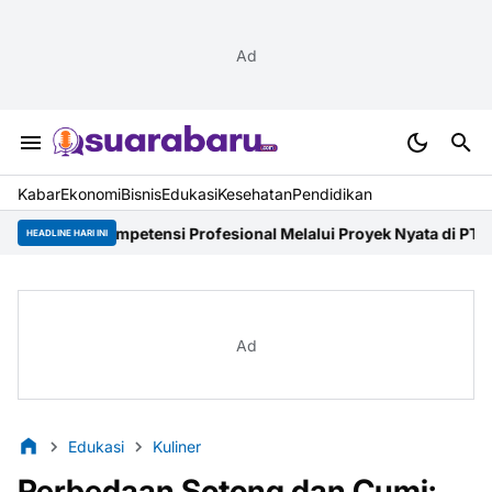
Ad
Kabar
Ekonomi
Bisnis
Edukasi
Kesehatan
Pendidikan
mpetensi Profesional Melalui Proyek Nyata di PT. EDRA Arsitek I
HEADLINE HARI INI
Ad
Edukasi
Kuliner
Perbedaan Sotong dan Cumi: