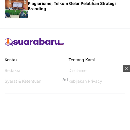
Plagiarisme, Telkom Gelar Pelatihan Strategi
Branding
Kontak
Tentang Kami
Redaksi
Disclaimer
Ad
Syarat & Ketentuan
Kebijakan Privacy
Media Network
Beritanisia.com
Jogja Pekan.com
Rakyat Sipil.com
AYO Post.com