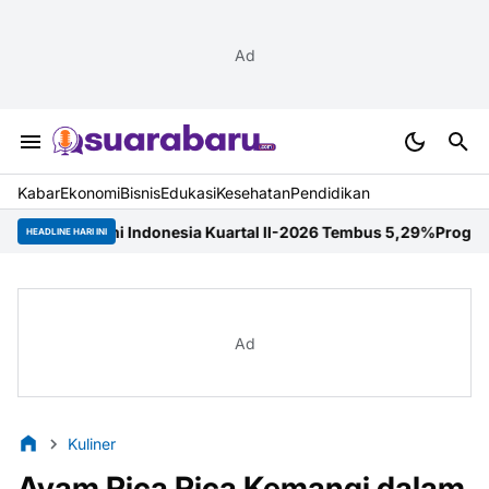
Ad
Kabar
Ekonomi
Bisnis
Edukasi
Kesehatan
Pendidikan
onomi Indonesia Kuartal II-2026 Tembus 5,29%
Program Mahasisw
HEADLINE HARI INI
Ad
Kuliner
Ayam Rica Rica Kemangi dalam