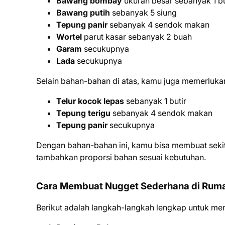
Bawang bombay
ukuran besar sebanyak 1 b
Bawang putih
sebanyak 5 siung
Tepung panir
sebanyak 4 sendok makan
Wortel
parut kasar sebanyak 2 buah
Garam
secukupnya
Lada
secukupnya
Selain bahan-bahan di atas, kamu juga memerlukan
Telur kocok lepas
sebanyak 1 butir
Tepung terigu
sebanyak 4 sendok makan
Tepung panir
secukupnya
Dengan bahan-bahan ini, kamu bisa membuat seki
tambahkan proporsi bahan sesuai kebutuhan.
Cara Membuat Nugget Sederhana di Rum
Berikut adalah langkah-langkah lengkap untuk me