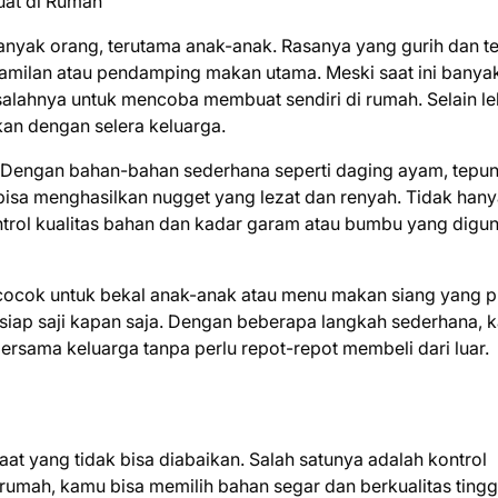
uat di Rumah
anyak orang, terutama anak-anak. Rasanya yang gurih dan te
milan atau pendamping makan utama. Meski saat ini banya
 salahnya untuk mencoba membuat sendiri di rumah. Selain le
an dengan selera keluarga.
. Dengan bahan-bahan sederhana seperti daging ayam, tepu
 bisa menghasilkan nugget yang lezat dan renyah. Tidak hanya
ol kualitas bahan dan kadar garam atau bumbu yang digun
t cocok untuk bekal anak-anak atau menu makan siang yang pr
iap saji kapan saja. Dengan beberapa langkah sederhana, 
rsama keluarga tanpa perlu repot-repot membeli dari luar.
t yang tidak bisa diabaikan. Salah satunya adalah kontrol
rumah, kamu bisa memilih bahan segar dan berkualitas tingg