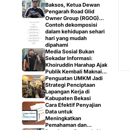
Baksos, Ketua Dewan
Pengarah Road Glid
Owner Group (RGOG)
Boys Indonesia Pusat M.
Contoh dekomposisi
Irsyad Sebut Persiapan
dalam kehidupan sehari
Dimatangkan
hari yang mudah
dipahami
Media Sosial Bukan
Sekadar Informasi:
Khoiruddin Harahap Ajak
Publik Kembali Maknai
Ruang Digital dengan
Penguatan UMKM Jadi
Totalitas dan Loyalitas
Strategi Penciptaan
Lapangan Kerja di
Kabupaten Bekasi
Cara Efektif Penyajian
Data untuk
Meningkatkan
Pemahaman dan