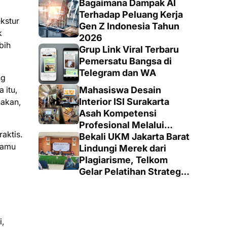
Keputusan yang Tepat
Bagaimana Dampak AI
Terhadap Peluang Kerja
kstur
Gen Z Indonesia Tahun
k
2026
bih
Grup Link Viral Terbaru
Pemersatu Bangsa di
Telegram dan WA
ng
 itu,
Mahasiswa Desain
Interior ISI Surakarta
akan,
Asah Kompetensi
Profesional Melalui
aktis.
Proyek Nyata di PT.
Bekali UKM Jakarta Barat
kamu
EDRA Arsitek Indonesia
Lindungi Merek dari
Plagiarisme, Telkom
Gelar Pelatihan Strategi
Branding
i,