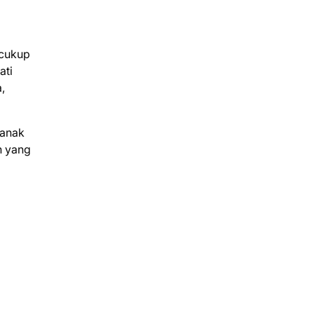
 cukup
ati
,
-anak
n yang