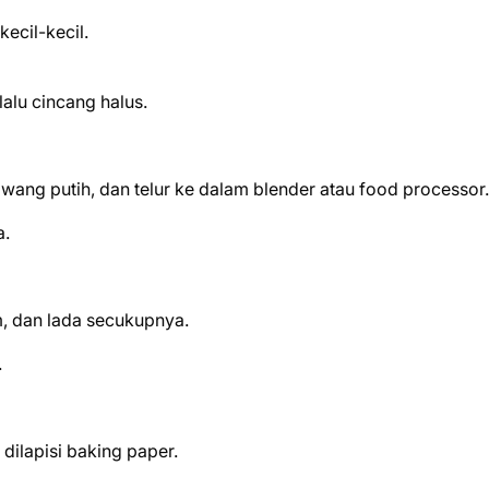
ecil-kecil.
lu cincang halus.
g putih, dan telur ke dalam blender atau food processor.
a.
m, dan lada secukupnya.
.
dilapisi baking paper.