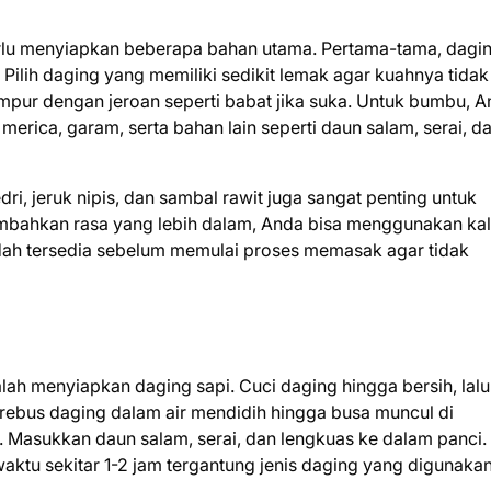
rlu menyiapkan beberapa bahan utama. Pertama-tama, dagi
Pilih daging yang memiliki sedikit lemak agar kuahnya tidak
dicampur dengan jeroan seperti babat jika suka. Untuk bumbu, 
ica, garam, serta bahan lain seperti daun salam, serai, d
i, jeruk nipis, dan sambal rawit juga sangat penting untuk
nambahkan rasa yang lebih dalam, Anda bisa menggunakan ka
dah tersedia sebelum memulai proses memasak agar tidak
h menyiapkan daging sapi. Cuci daging hingga bersih, lalu
, rebus daging dalam air mendidih hingga busa muncul di
. Masukkan daun salam, serai, dan lengkuas ke dalam panci.
tu sekitar 1-2 jam tergantung jenis daging yang digunakan