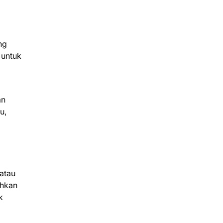
ng
 untuk
an
u,
atau
ahkan
k