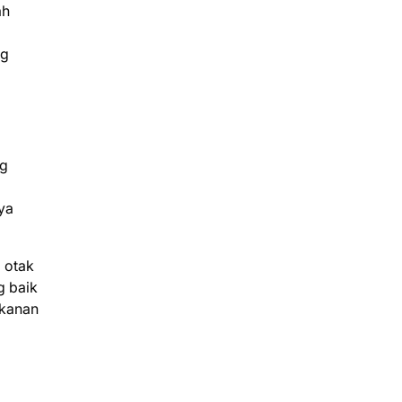
ah
ng
ng
ya
 otak
g baik
akanan