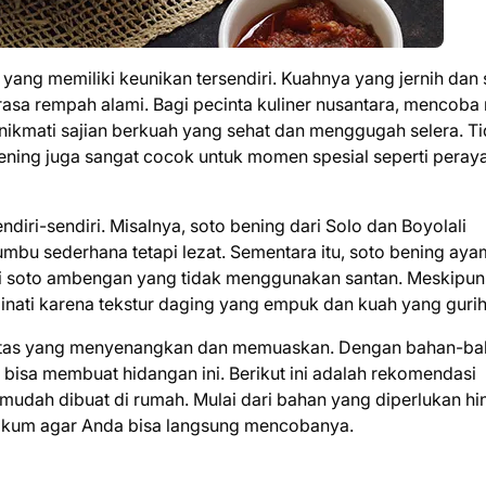
 yang memiliki keunikan tersendiri. Kuahnya yang jernih dan
asa rempah alami. Bagi pecinta kuliner nusantara, mencoba
enikmati sajian berkuah yang sehat dan menggugah selera. T
bening juga sangat cocok untuk momen spesial seperti peray
ndiri-sendiri. Misalnya, soto bening dari Solo dan Boyolali
mbu sederhana tetapi lezat. Sementara itu, soto bening aya
si soto ambengan yang tidak menggunakan santan. Meskipun
minati karena tekstur daging yang empuk dan kuah yang gurih
ivitas yang menyenangkan dan memuaskan. Dengan bahan-b
bisa membuat hidangan ini. Berikut ini adalah rekomendasi
 mudah dibuat di rumah. Mulai dari bahan yang diperlukan h
ngkum agar Anda bisa langsung mencobanya.