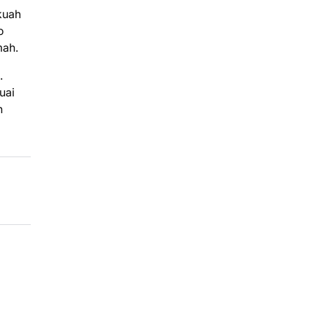
kuah
o
mah.
.
uai
n