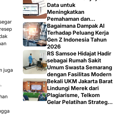
Data untuk
Meningkatkan
Pemahaman dan
 segar
Keputusan yang Tepat
Bagaimana Dampak AI
 resep
Terhadap Peluang Kerja
idak
Gen Z Indonesia Tahun
aan
2026
RS Samsoe Hidajat Hadir
sebagai Rumah Sakit
Umum Swasta Semarang
m juga
dengan Fasilitas Modern
Bekali UKM Jakarta Barat
.
Lindungi Merek dari
Plagiarisme, Telkom
ahan
Gelar Pelatihan Strategi
Branding
ingga