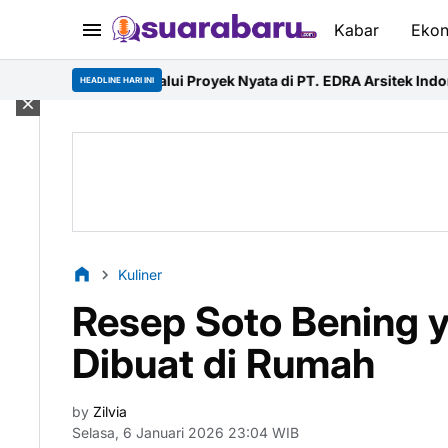
Kabar
Eko
alui Proyek Nyata di PT. EDRA Arsitek Indonesia
Merdeka Ride 202
HEADLINE HARI INI
Kuliner
Resep Soto Bening 
Dibuat di Rumah
by
Zilvia
Selasa, 6 Januari 2026 23:04 WIB