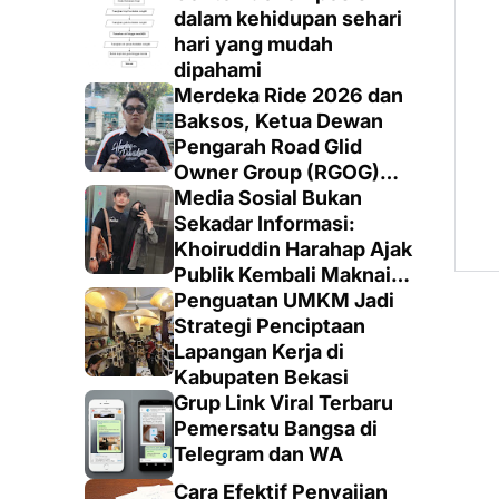
dalam kehidupan sehari
hari yang mudah
dipahami
Merdeka Ride 2026 dan
Baksos, Ketua Dewan
Pengarah Road Glid
Owner Group (RGOG)
Boys Indonesia Pusat M.
Media Sosial Bukan
Irsyad Sebut Persiapan
Sekadar Informasi:
Dimatangkan
Khoiruddin Harahap Ajak
Publik Kembali Maknai
Ruang Digital dengan
Penguatan UMKM Jadi
Totalitas dan Loyalitas
Strategi Penciptaan
Lapangan Kerja di
Kabupaten Bekasi
Grup Link Viral Terbaru
Pemersatu Bangsa di
Telegram dan WA
Cara Efektif Penyajian