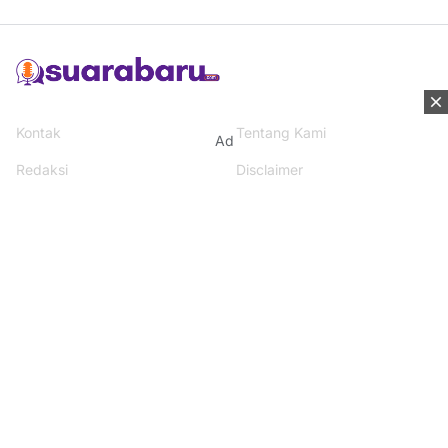
Kontak
Tentang Kami
Ad
Redaksi
Disclaimer
Syarat & Ketentuan
Kebijakan Privacy
Media Network
Beritanisia.com
Jogja Pekan.com
Rakyat Sipil.com
AYO Post.com
Terhubung dengan kami