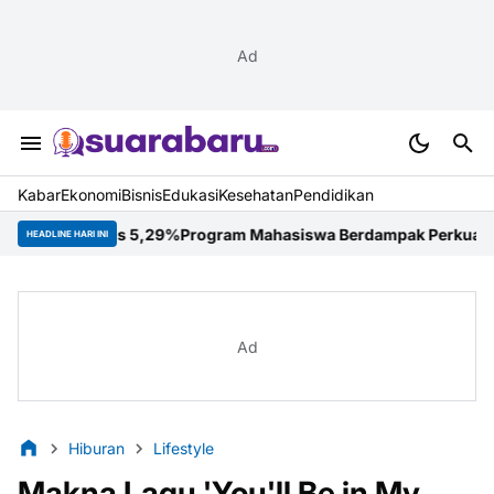
Ad
Kabar
Ekonomi
Bisnis
Edukasi
Kesehatan
Pendidikan
us 5,29%
Program Mahasiswa Berdampak Perkuat Kompetensi Mahasi
HEADLINE HARI INI
Ad
Hiburan
Lifestyle
Makna Lagu 'You'll Be in My