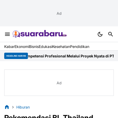
Ad
Kabar
Ekonomi
Bisnis
Edukasi
Kesehatan
Pendidikan
petensi Profesional Melalui Proyek Nyata di PT. EDRA Arsitek In
HEADLINE HARI INI
Ad
Hiburan
Rekomendasi BL Thailand