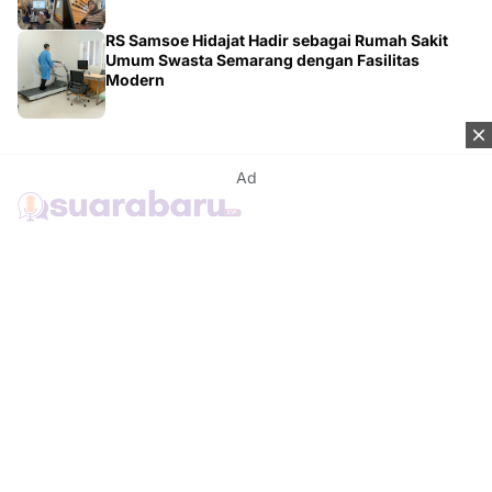
RS Samsoe Hidajat Hadir sebagai Rumah Sakit
Umum Swasta Semarang dengan Fasilitas
Modern
Ad
Kontak
Tentang Kami
Redaksi
Disclaimer
Syarat & Ketentuan
Kebijakan Privacy
Media Network
Beritanisia.com
Jogja Pekan.com