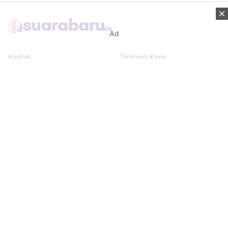
Ad
Kontak
Tentang Kami
Redaksi
Disclaimer
Syarat & Ketentuan
Kebijakan Privacy
Media Network
Beritanisia.com
Jogja Pekan.com
Rakyat Sipil.com
AYO Post.com
Terhubung dengan kami