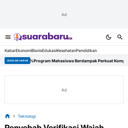
Ad
Kabar
Ekonomi
Bisnis
Edukasi
Kesehatan
Pendidikan
,29%
Program Mahasiswa Berdampak Perkuat Kompetensi Mahasiswa 
HEADLINE HARI INI
Ad
Teknologi
Penyebab Verifikasi Wajah