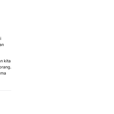
i
an
n kita
orang.
ama