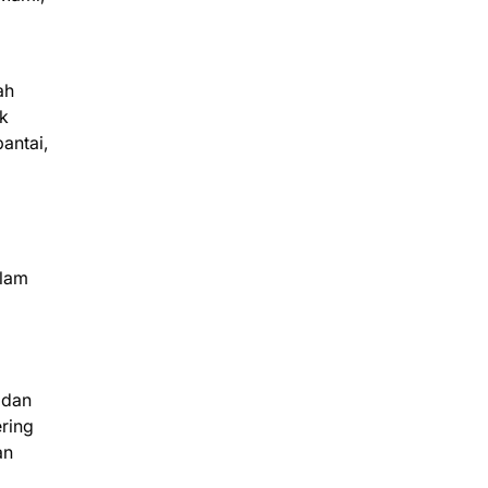
ah
ik
antai,
alam
 dan
ring
an