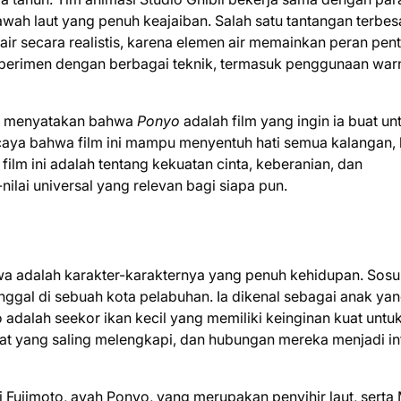
awah laut yang penuh keajaiban. Salah satu tantangan terbes
r secara realistis, karena elemen air memainkan peran pent
ksperimen dengan berbagai teknik, termasuk penggunaan war
i menyatakan bahwa
Ponyo
adalah film yang ingin ia buat un
rcaya bahwa film ini mampu menyentuh hati semua kalangan, 
ilm ini adalah tentang kekuatan cinta, keberanian, dan
ilai universal yang relevan bagi siapa pun.
wa adalah karakter-karakternya yang penuh kehidupan. Sosu
inggal di sebuah kota pelabuhan. Ia dikenal sebagai anak ya
yo adalah seekor ikan kecil yang memiliki keinginan kuat untu
ifat yang saling melengkapi, dan hubungan mereka menjadi int
i Fujimoto, ayah Ponyo, yang merupakan penyihir laut, serta