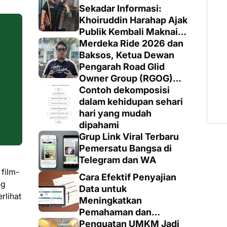
Sekadar Informasi:
Khoiruddin Harahap Ajak
Publik Kembali Maknai
Ruang Digital dengan
Merdeka Ride 2026 dan
Totalitas dan Loyalitas
Baksos, Ketua Dewan
Pengarah Road Glid
Owner Group (RGOG)
Boys Indonesia Pusat M.
Contoh dekomposisi
Irsyad Sebut Persiapan
dalam kehidupan sehari
Dimatangkan
hari yang mudah
dipahami
Grup Link Viral Terbaru
Pemersatu Bangsa di
Telegram dan WA
film-
Cara Efektif Penyajian
ng
Data untuk
rlihat
Meningkatkan
Pemahaman dan
Keputusan yang Tepat
Penguatan UMKM Jadi