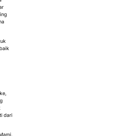
ar
ing
na
tuk
baik
ke,
ng
k
i dari
 Mami,