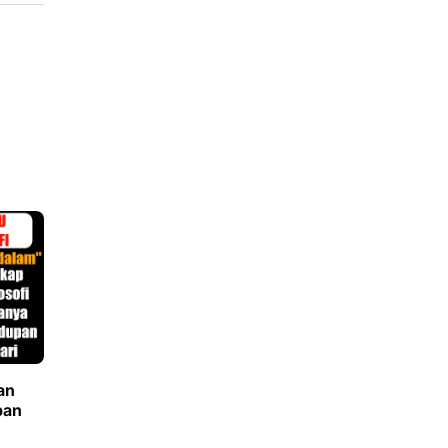
an
pan