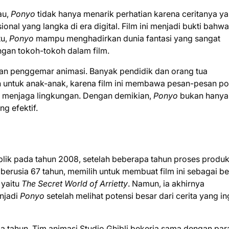
au,
Ponyo
tidak hanya menarik perhatian karena ceritanya y
ional yang langka di era digital. Film ini menjadi bukti bahwa
tu,
Ponyo
mampu menghadirkan dunia fantasi yang sangat
ngan tokoh-tokoh dalam film.
gan penggemar animasi. Banyak pendidik dan orang tua
 untuk anak-anak, karena film ini membawa pesan-pesan pos
a menjaga lingkungan. Dengan demikian,
Ponyo
bukan hanya
ng efektif.
lik pada tahun 2008, setelah beberapa tahun proses produk
 berusia 67 tahun, memilih untuk membuat film ini sebagai b
 yaitu
The Secret World of Arrietty
. Namun, ia akhirnya
njadi
Ponyo
setelah melihat potensi besar dari cerita yang ing
ga tahun. Tim animasi Studio Ghibli bekerja sama dengan par