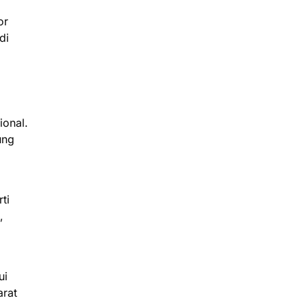
or
di
ional.
ung
ti
,
ui
arat