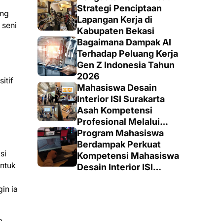
Strategi Penciptaan
ang
Lapangan Kerja di
 seni
Kabupaten Bekasi
Bagaimana Dampak AI
Terhadap Peluang Kerja
Gen Z Indonesia Tahun
2026
itif
Mahasiswa Desain
Interior ISI Surakarta
Asah Kompetensi
Profesional Melalui
Proyek Nyata di PT.
Program Mahasiswa
EDRA Arsitek Indonesia
Berdampak Perkuat
si
Kompetensi Mahasiswa
entuk
Desain Interior ISI
Surakarta Lewat Magang
in ia
di Klaterior
a