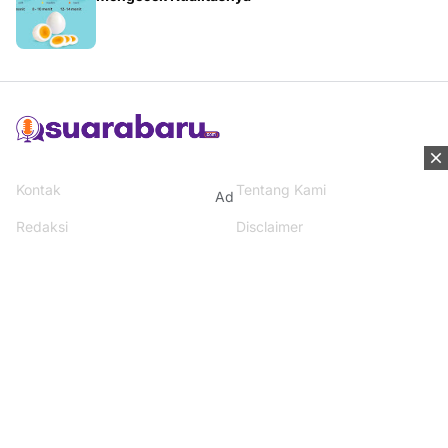
Kontak
Tentang Kami
Ad
Redaksi
Disclaimer
Syarat & Ketentuan
Kebijakan Privacy
Media Network
Beritanisia.com
Jogja Pekan.com
Rakyat Sipil.com
AYO Post.com