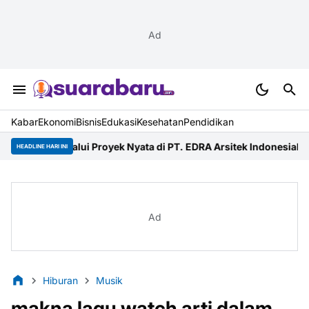
Ad
Kabar
Ekonomi
Bisnis
Edukasi
Kesehatan
Pendidikan
elalui Proyek Nyata di PT. EDRA Arsitek Indonesia
Merdeka Ride 2
HEADLINE HARI INI
Ad
Hiburan
Musik
makna lagu watch arti dalam