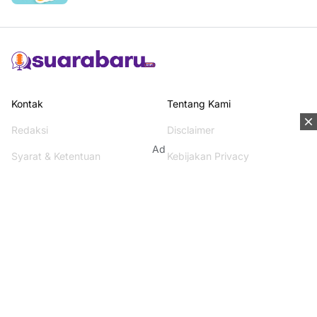
Kontak
Tentang Kami
Redaksi
Disclaimer
Ad
Syarat & Ketentuan
Kebijakan Privacy
Media Network
Beritanisia.com
Jogja Pekan.com
Rakyat Sipil.com
AYO Post.com
Terhubung dengan kami