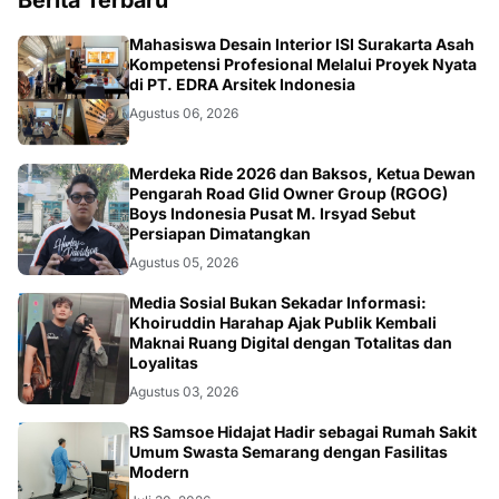
NASIONAL
Mahasiswa Desain Interior ISI Surakarta Asah
Kompetensi Profesional Melalui Proyek Nyata
di PT. EDRA Arsitek Indonesia
Agustus 06, 2026
NASIONAL
Merdeka Ride 2026 dan Baksos, Ketua Dewan
Pengarah Road Glid Owner Group (RGOG)
Boys Indonesia Pusat M. Irsyad Sebut
Persiapan Dimatangkan
Agustus 05, 2026
OPINI
Media Sosial Bukan Sekadar Informasi:
Khoiruddin Harahap Ajak Publik Kembali
Maknai Ruang Digital dengan Totalitas dan
Loyalitas
Agustus 03, 2026
KESEHATAN
RS Samsoe Hidajat Hadir sebagai Rumah Sakit
Umum Swasta Semarang dengan Fasilitas
Modern
Juli 30, 2026