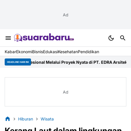
Ad
Kabar
Ekonomi
Bisnis
Edukasi
Kesehatan
Pendidikan
ional Melalui Proyek Nyata di PT. EDRA Arsitek Indonesia
Merdeka 
HEADLINE HARI INI
Ad
Hiburan
Wisata
Kerang Laut dalam lingkungan