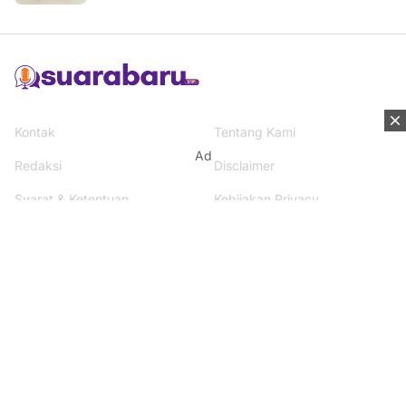
Kontak
Tentang Kami
Ad
Redaksi
Disclaimer
Syarat & Ketentuan
Kebijakan Privacy
Media Network
Beritanisia.com
Jogja Pekan.com
Rakyat Sipil.com
AYO Post.com
Terhubung dengan kami