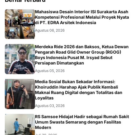
NASIONAL
Mahasiswa Desain Interior ISI Surakarta Asah
Kompetensi Profesional Melalui Proyek Nyata
di PT. EDRA Arsitek Indonesia
Agustus 06, 2026
NASIONAL
Merdeka Ride 2026 dan Baksos, Ketua Dewan
Pengarah Road Glid Owner Group (RGOG)
Boys Indonesia Pusat M. Irsyad Sebut
Persiapan Dimatangkan
Agustus 05, 2026
OPINI
Media Sosial Bukan Sekadar Informasi:
Khoiruddin Harahap Ajak Publik Kembali
Maknai Ruang Digital dengan Totalitas dan
Loyalitas
Agustus 03, 2026
KESEHATAN
RS Samsoe Hidajat Hadir sebagai Rumah Sakit
Umum Swasta Semarang dengan Fasilitas
Modern