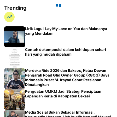
Trending
Lirik Lagu I Lay My Love on You dan Maknanya
yang Mendalam
Contoh dekomposisi dalam kehidupan sehari
hari yang mudah dipahami
Merdeka Ride 2026 dan Baksos, Ketua Dewan
Pengarah Road Glid Owner Group (RGOG) Boys
Indonesia Pusat M. Irsyad Sebut Persiapan
Dimatangkan
Penguatan UMKM Jadi Strategi Penciptaan
Lapangan Kerja di Kabupaten Bekasi
Media Sosial Bukan Sekadar Informasi:
Khoiruddin Harahap Ajak Publik Kembali Maknai