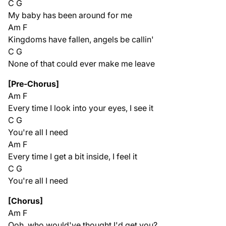
C G
My baby has been around for me
Am F
Kingdoms have fallen, angels be callin'
C G
None of that could ever make me leave
[Pre-Chorus]
Am F
Every time I look into your eyes, I see it
C G
You're all I need
Am F
Every time I get a bit inside, I feel it
C G
You're all I need
[Chorus]
Am F
Ooh, who would've thought I'd get you?