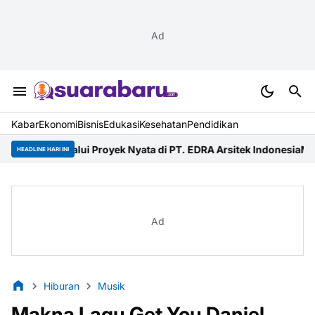
Ad
Kabar
Ekonomi
Bisnis
Edukasi
Kesehatan
Pendidikan
ui Proyek Nyata di PT. EDRA Arsitek Indonesia
Merdeka Ride 2026 
HEADLINE HARI INI
Ad
Hiburan
Musik
Makna Lagu Get You Daniel