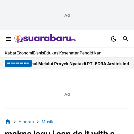
Ad
Kabar
Ekonomi
Bisnis
Edukasi
Kesehatan
Pendidikan
nal Melalui Proyek Nyata di PT. EDRA Arsitek Indonesia
Merdeka R
HEADLINE HARI INI
Ad
Hiburan
Musik
makna lagu i can do it with a