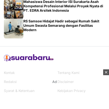
PT. EDRA Arsitek Indonesia
RS Samsoe Hidajat Hadir sebagai Rumah Sakit
Umum Swasta Semarang dengan Fasilitas
Modern
Kontak
Tentang Kami
Redaksi
Disclaimer
Ad
Syarat & Ketentuan
Kebijakan Privacy
Media Network