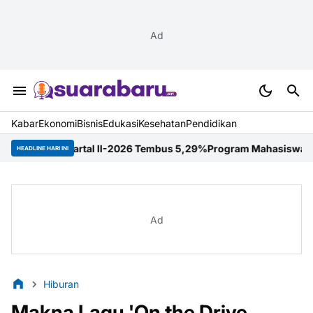
Ad
Kabar
Ekonomi
Bisnis
Edukasi
Kesehatan
Pendidikan
uartal II-2026 Tembus 5,29%
Program Mahasiswa Berdampak Perku
HEADLINE HARI INI
Ad
Hiburan
Makna Lagu 'On the Drive