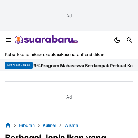
Ad
Kabar
Ekonomi
Bisnis
Edukasi
Kesehatan
Pendidikan
29%
Program Mahasiswa Berdampak Perkuat Kompetensi Mahasiswa D
HEADLINE HARI INI
Ad
Hiburan
Kuliner
Wisata
Berbagai Jenis Ikan yang