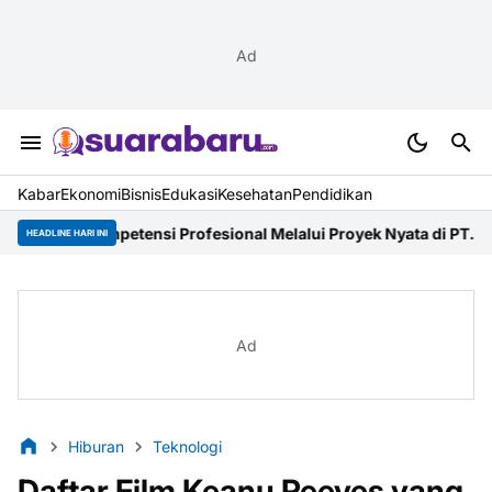
Ad
Kabar
Ekonomi
Bisnis
Edukasi
Kesehatan
Pendidikan
petensi Profesional Melalui Proyek Nyata di PT. EDRA Arsitek Ind
HEADLINE HARI INI
Ad
Hiburan
Teknologi
Daftar Film Keanu Reeves yang