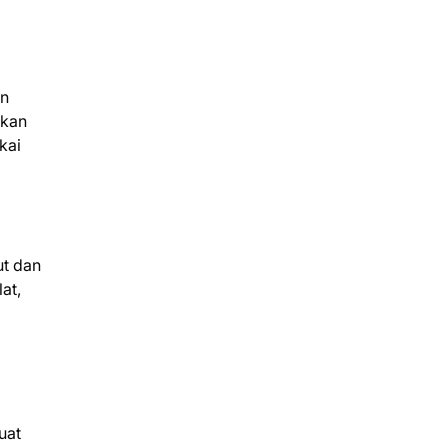
an
gkan
kai
ut dan
at,
uat