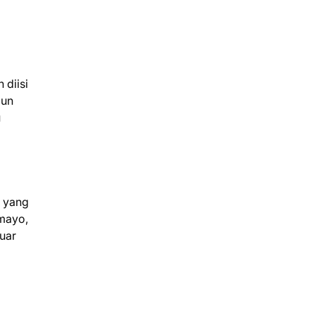
 diisi
aun
u
g yang
 mayo,
uar