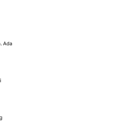
a. Ada
i
ng