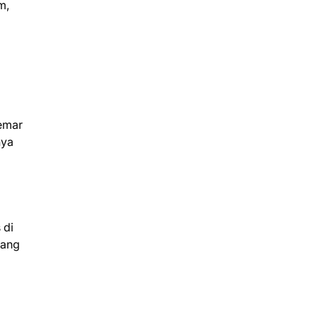
m,
emar
nya
 di
dang