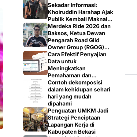
Sekadar Informasi:
Khoiruddin Harahap Ajak
Publik Kembali Maknai
Ruang Digital dengan
Merdeka Ride 2026 dan
Totalitas dan Loyalitas
Baksos, Ketua Dewan
Pengarah Road Glid
Owner Group (RGOG)
Boys Indonesia Pusat M.
Cara Efektif Penyajian
Irsyad Sebut Persiapan
Data untuk
Dimatangkan
Meningkatkan
Pemahaman dan
Keputusan yang Tepat
Contoh dekomposisi
dalam kehidupan sehari
hari yang mudah
dipahami
Penguatan UMKM Jadi
Strategi Penciptaan
Lapangan Kerja di
Kabupaten Bekasi