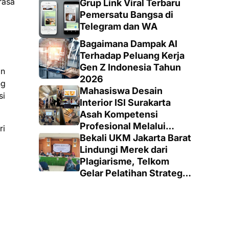
rasa
Grup Link Viral Terbaru
Pemersatu Bangsa di
Telegram dan WA
Bagaimana Dampak AI
Terhadap Peluang Kerja
Gen Z Indonesia Tahun
an
2026
ng
Mahasiswa Desain
si
Interior ISI Surakarta
Asah Kompetensi
Profesional Melalui
ri
Proyek Nyata di PT.
Bekali UKM Jakarta Barat
EDRA Arsitek Indonesia
Lindungi Merek dari
Plagiarisme, Telkom
Gelar Pelatihan Strategi
Branding