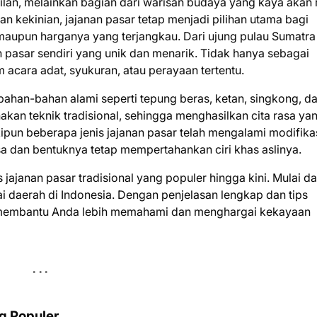
milan, melainkan bagian dari warisan budaya yang kaya akan 
n kekinian, jajanan pasar tetap menjadi pilihan utama bagi
maupun harganya yang terjangkau. Dari ujung pulau Sumatra
an pasar sendiri yang unik dan menarik. Tidak hanya sebagai
 acara adat, syukuran, atau perayaan tertentu.
bahan-bahan alami seperti tepung beras, ketan, singkong, d
an teknik tradisional, sehingga menghasilkan cita rasa ya
kipun beberapa jenis jajanan pasar telah mengalami modifika
sa dan bentuknya tetap mempertahankan ciri khas aslinya.
s jajanan pasar tradisional yang populer hingga kini. Mulai da
ai daerah di Indonesia. Dengan penjelasan lengkap dan tips
akan membantu Anda lebih memahami dan menghargai kekayaan
ng Populer