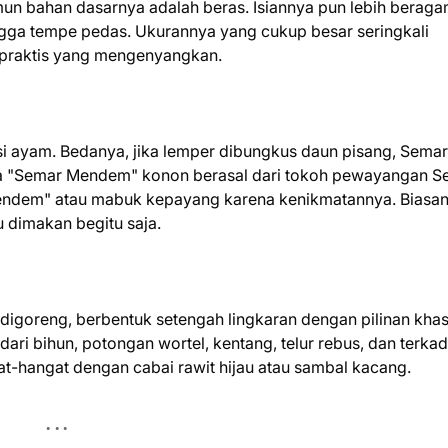
un bahan dasarnya adalah beras. Isiannya pun lebih beraga
ingga tempe pedas. Ukurannya yang cukup besar seringkali
 praktis yang mengenyangkan.
si ayam. Bedanya, jika lemper dibungkus daun pisang, Semar
ma "Semar Mendem" konon berasal dari tokoh pewayangan S
endem" atau mabuk kepayang karena kenikmatannya. Biasa
u dimakan begitu saja.
 digoreng, berbentuk setengah lingkaran dengan pilinan khas
i dari bihun, potongan wortel, kentang, telur rebus, dan terka
at-hangat dengan cabai rawit hijau atau sambal kacang.