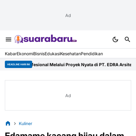
Ad
Kabar
Ekonomi
Bisnis
Edukasi
Kesehatan
Pendidikan
ional Melalui Proyek Nyata di PT. EDRA Arsitek Indonesia
Merdeka
HEADLINE HARI INI
Ad
Kuliner
Edamame kacang hijau dalam