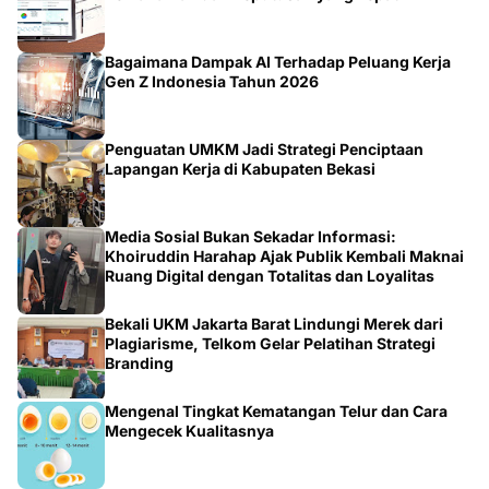
Bagaimana Dampak AI Terhadap Peluang Kerja
Gen Z Indonesia Tahun 2026
Penguatan UMKM Jadi Strategi Penciptaan
Lapangan Kerja di Kabupaten Bekasi
Media Sosial Bukan Sekadar Informasi:
Khoiruddin Harahap Ajak Publik Kembali Maknai
Ruang Digital dengan Totalitas dan Loyalitas
Bekali UKM Jakarta Barat Lindungi Merek dari
Plagiarisme, Telkom Gelar Pelatihan Strategi
Branding
Mengenal Tingkat Kematangan Telur dan Cara
Mengecek Kualitasnya