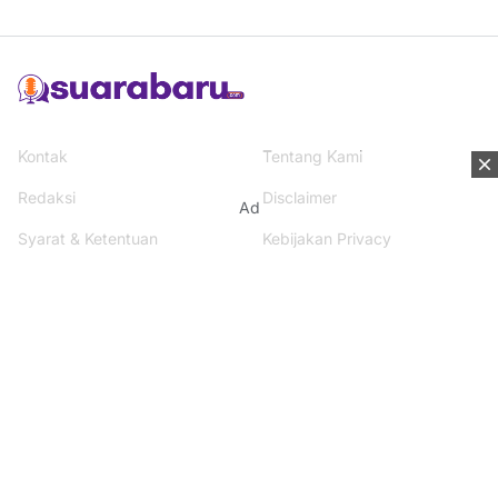
Kontak
Tentang Kami
Redaksi
Disclaimer
Ad
Syarat & Ketentuan
Kebijakan Privacy
Media Network
Beritanisia.com
Jogja Pekan.com
Rakyat Sipil.com
AYO Post.com
Terhubung dengan kami