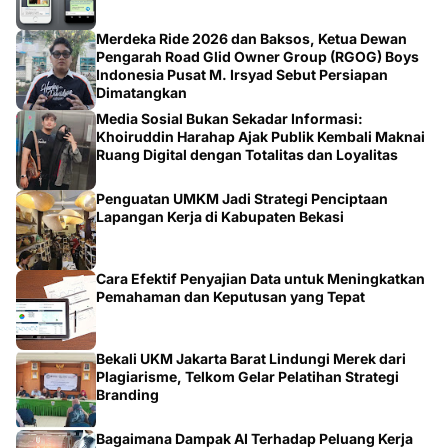
Merdeka Ride 2026 dan Baksos, Ketua Dewan
Pengarah Road Glid Owner Group (RGOG) Boys
Indonesia Pusat M. Irsyad Sebut Persiapan
Dimatangkan
Media Sosial Bukan Sekadar Informasi:
Khoiruddin Harahap Ajak Publik Kembali Maknai
Ruang Digital dengan Totalitas dan Loyalitas
Penguatan UMKM Jadi Strategi Penciptaan
Lapangan Kerja di Kabupaten Bekasi
Cara Efektif Penyajian Data untuk Meningkatkan
Pemahaman dan Keputusan yang Tepat
Bekali UKM Jakarta Barat Lindungi Merek dari
Plagiarisme, Telkom Gelar Pelatihan Strategi
Branding
Bagaimana Dampak AI Terhadap Peluang Kerja