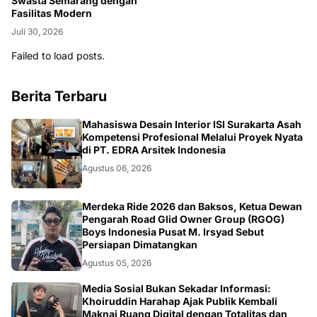
Swasta Semarang dengan
Fasilitas Modern
Juli 30, 2026
Failed to load posts.
Berita Terbaru
NASIONAL
Mahasiswa Desain Interior ISI Surakarta Asah
Kompetensi Profesional Melalui Proyek Nyata
di PT. EDRA Arsitek Indonesia
Agustus 06, 2026
NASIONAL
Merdeka Ride 2026 dan Baksos, Ketua Dewan
Pengarah Road Glid Owner Group (RGOG)
Boys Indonesia Pusat M. Irsyad Sebut
Persiapan Dimatangkan
Agustus 05, 2026
OPINI
Media Sosial Bukan Sekadar Informasi:
Khoiruddin Harahap Ajak Publik Kembali
Maknai Ruang Digital dengan Totalitas dan