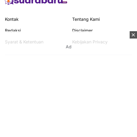
Gen Z Indonesia Tahun 2026
Mengenal Tingkat Kematangan Telur dan Cara
Mengecek Kualitasnya
Ad
Kontak
Tentang Kami
Redaksi
Disclaimer
Syarat & Ketentuan
Kebijakan Privacy
Media Network