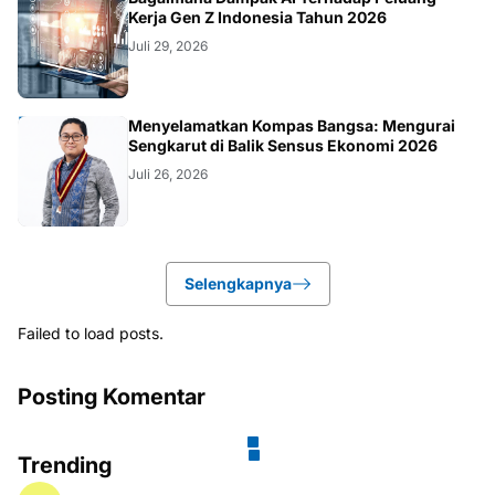
Khoiruddin Harahap Ajak Publik Kembali
Maknai Ruang Digital dengan Totalitas dan
Loyalitas
Agustus 03, 2026
KESEHATAN
RS Samsoe Hidajat Hadir sebagai Rumah Sakit
Umum Swasta Semarang dengan Fasilitas
Modern
Juli 30, 2026
TEKNOLOGI
Bagaimana Dampak AI Terhadap Peluang
Kerja Gen Z Indonesia Tahun 2026
Juli 29, 2026
KOLOM
Menyelamatkan Kompas Bangsa: Mengurai
Sengkarut di Balik Sensus Ekonomi 2026
Juli 26, 2026