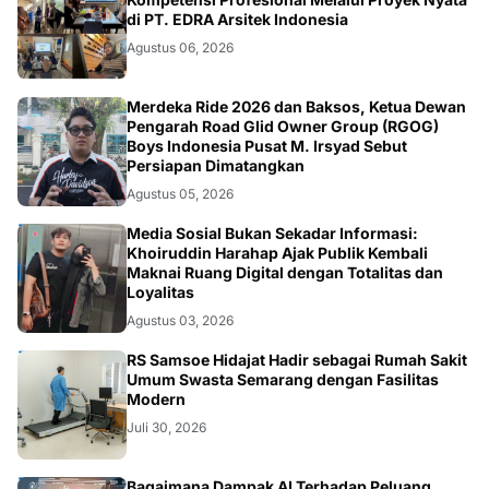
dalam Kehidupan Sehari-hari
Apa Itu Hepatitis? Penjelasan
Februari 18, 2026
Lengkap tentang Penyakit Ini
Januari 15, 2026
Failed to load posts.
Berita Terbaru
NASIONAL
Mahasiswa Desain Interior ISI Surakarta Asah
Kompetensi Profesional Melalui Proyek Nyata
di PT. EDRA Arsitek Indonesia
Agustus 06, 2026
NASIONAL
Merdeka Ride 2026 dan Baksos, Ketua Dewan
Pengarah Road Glid Owner Group (RGOG)
Boys Indonesia Pusat M. Irsyad Sebut
Persiapan Dimatangkan
Agustus 05, 2026
OPINI
Media Sosial Bukan Sekadar Informasi: