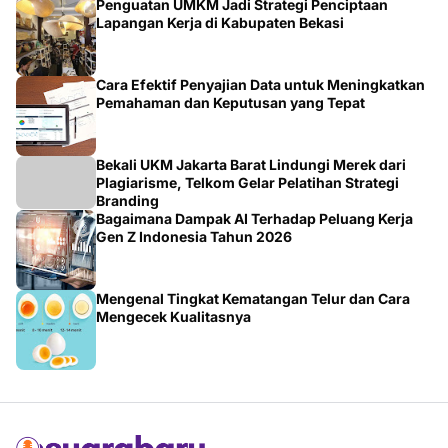
Telegram dan WA
Merdeka Ride 2026 dan Baksos, Ketua Dewan
Pengarah Road Glid Owner Group (RGOG) Boys
Indonesia Pusat M. Irsyad Sebut Persiapan
Dimatangkan
Media Sosial Bukan Sekadar Informasi:
Khoiruddin Harahap Ajak Publik Kembali Maknai
Ruang Digital dengan Totalitas dan Loyalitas
Penguatan UMKM Jadi Strategi Penciptaan
Lapangan Kerja di Kabupaten Bekasi
Cara Efektif Penyajian Data untuk Meningkatkan
Pemahaman dan Keputusan yang Tepat
Bekali UKM Jakarta Barat Lindungi Merek dari
Plagiarisme, Telkom Gelar Pelatihan Strategi
Branding
Bagaimana Dampak AI Terhadap Peluang Kerja