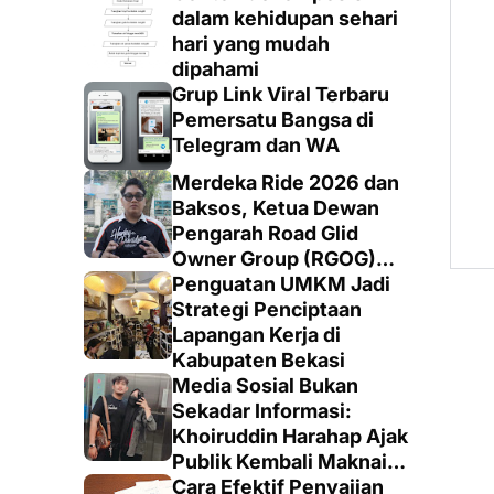
dalam kehidupan sehari
hari yang mudah
dipahami
Grup Link Viral Terbaru
Pemersatu Bangsa di
Telegram dan WA
Merdeka Ride 2026 dan
Baksos, Ketua Dewan
Pengarah Road Glid
Owner Group (RGOG)
Boys Indonesia Pusat M.
Penguatan UMKM Jadi
Irsyad Sebut Persiapan
Strategi Penciptaan
Dimatangkan
Lapangan Kerja di
Kabupaten Bekasi
Media Sosial Bukan
Sekadar Informasi:
Khoiruddin Harahap Ajak
Publik Kembali Maknai
Ruang Digital dengan
Cara Efektif Penyajian