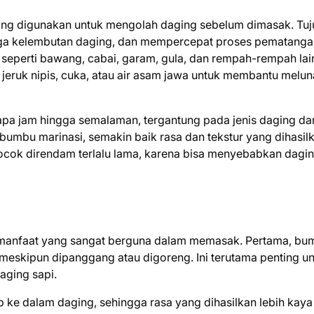
ng digunakan untuk mengolah daging sebelum dimasak. Tuj
aga kelembutan daging, dan mempercepat proses pematanga
 seperti bawang, cabai, garam, gula, dan rempah-rempah lai
eruk nipis, cuka, atau air asam jawa untuk membantu melu
apa jam hingga semalaman, tergantung pada jenis daging da
umbu marinasi, semakin baik rasa dan tekstur yang dihasilk
ocok direndam terlalu lama, karena bisa menyebabkan dagi
manfaat yang sangat berguna dalam memasak. Pertama, bu
meskipun dipanggang atau digoreng. Ini terutama penting u
aging sapi.
e dalam daging, sehingga rasa yang dihasilkan lebih kaya