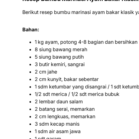
Berikut resep bumbu marinasi ayam bakar klasik 
Bahan:
1 kg ayam, potong 4-8 bagian dan bersihkan
8 siung bawang merah
5 siung bawang putih
3 butir kemiri, sangrai
2 cm jahe
2 cm kunyit, bakar sebentar
1 sdm ketumbar yang disangrai / 1 sdt ketum
1/2 sdt merica / 1/2 sdt merica bubuk
2 lembar daun salam
2 batang serai, memarkan
2 cm lengkuas, memarkan
3 sdm kecap manis
1 sdm air asam jawa
1 sdt garam