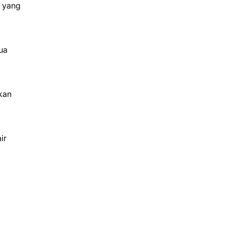
a yang
ua
kan
ir