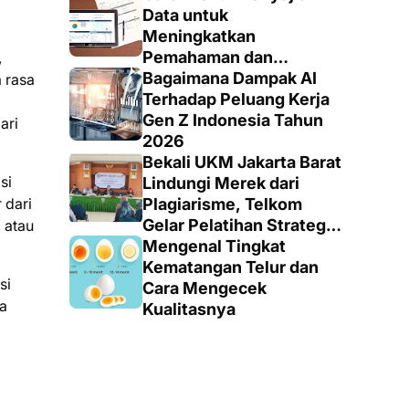
Totalitas dan Loyalitas
Data untuk
Meningkatkan
Pemahaman dan
,
Keputusan yang Tepat
Bagaimana Dampak AI
 rasa
Terhadap Peluang Kerja
Gen Z Indonesia Tahun
ari
2026
Bekali UKM Jakarta Barat
si
Lindungi Merek dari
 dari
Plagiarisme, Telkom
Gelar Pelatihan Strategi
 atau
Branding
Mengenal Tingkat
Kematangan Telur dan
si
Cara Mengecek
ra
Kualitasnya