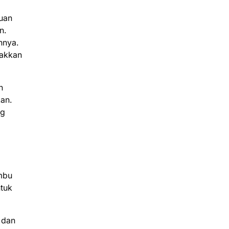
uan
n.
nnya.
nakkan
n
an.
ng
mbu
ntuk
 dan