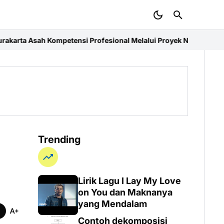
nsi Profesional Melalui Proyek Nyata di PT. EDRA Arsitek Indones
Trending
Lirik Lagu I Lay My Love
on You dan Maknanya
yang Mendalam
Contoh dekomposisi