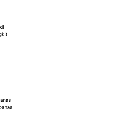
di
gkit
panas
 panas