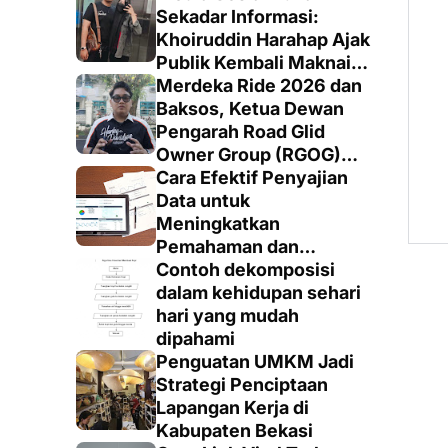
Sekadar Informasi:
Khoiruddin Harahap Ajak
Publik Kembali Maknai
Ruang Digital dengan
Merdeka Ride 2026 dan
Totalitas dan Loyalitas
Baksos, Ketua Dewan
Pengarah Road Glid
Owner Group (RGOG)
Boys Indonesia Pusat M.
Cara Efektif Penyajian
Irsyad Sebut Persiapan
Data untuk
Dimatangkan
Meningkatkan
Pemahaman dan
Keputusan yang Tepat
Contoh dekomposisi
dalam kehidupan sehari
hari yang mudah
dipahami
Penguatan UMKM Jadi
Strategi Penciptaan
Lapangan Kerja di
Kabupaten Bekasi