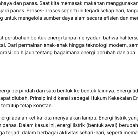
i cahaya dan panas. Saat kita memasak makanan menggunaka
i panas. Proses-proses seperti ini terjadi setiap hari, tanpa
g untuk mengelola sumber daya alam secara efisien dan me
ihat perubahan bentuk energi tanpa menyadari bahwa hal ters
ntal. Dari permainan anak-anak hingga teknologi modern, se
lorasi lebih jauh tentang bagaimana energi berubah dan apa
rgi berpindah dari satu bentuk ke bentuk lainnya. Energi ti
apat diubah. Prinsip ini dikenal sebagai Hukum Kekekalan En
tertutup tetap konstan.
rgi adalah ketika kita menyalakan lampu. Energi listrik yan
anas. Dalam kasus ini, energi listrik (bentuk awal) berubah
ga terjadi dalam berbagai aktivitas sehari-hari, seperti mema