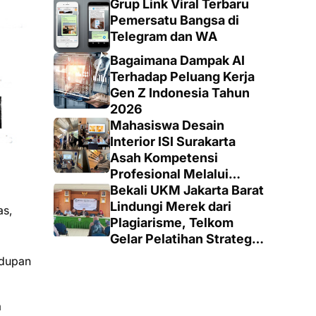
Grup Link Viral Terbaru
Pemersatu Bangsa di
Telegram dan WA
Bagaimana Dampak AI
Terhadap Peluang Kerja
Gen Z Indonesia Tahun
2026
Mahasiswa Desain
Interior ISI Surakarta
Asah Kompetensi
Profesional Melalui
Proyek Nyata di PT.
Bekali UKM Jakarta Barat
EDRA Arsitek Indonesia
Lindungi Merek dari
as,
Plagiarisme, Telkom
g
Gelar Pelatihan Strategi
Branding
idupan
a