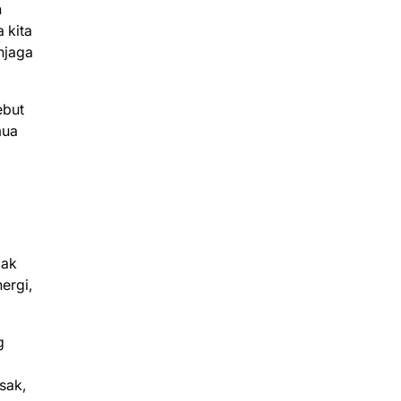
n
 kita
njaga
ebut
mua
dak
ergi,
g
sak,