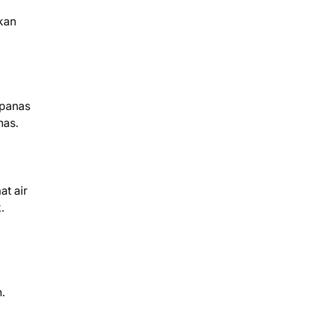
akan
 panas
nas.
at air
.
.