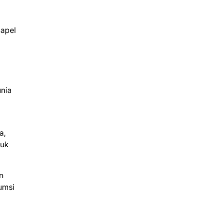
 apel
nia
a,
tuk
n
umsi