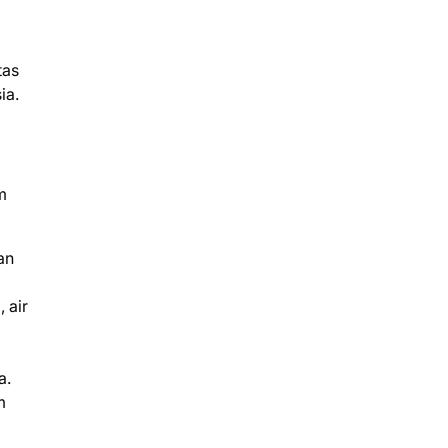
tas
ia.
m
an
 air
a.
m