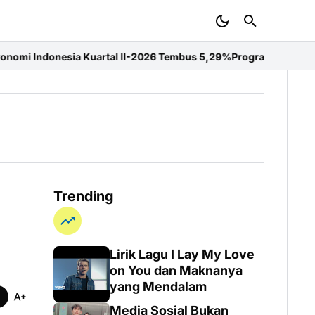
artal II-2026 Tembus 5,29%
Program Mahasiswa Berdampak Perkuat
Trending
Lirik Lagu I Lay My Love
on You dan Maknanya
yang Mendalam
Media Sosial Bukan