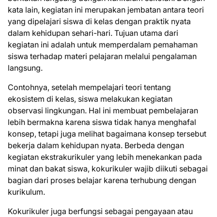
kata lain, kegiatan ini merupakan jembatan antara teori
yang dipelajari siswa di kelas dengan praktik nyata
dalam kehidupan sehari-hari. Tujuan utama dari
kegiatan ini adalah untuk memperdalam pemahaman
siswa terhadap materi pelajaran melalui pengalaman
langsung.
Contohnya, setelah mempelajari teori tentang
ekosistem di kelas, siswa melakukan kegiatan
observasi lingkungan. Hal ini membuat pembelajaran
lebih bermakna karena siswa tidak hanya menghafal
konsep, tetapi juga melihat bagaimana konsep tersebut
bekerja dalam kehidupan nyata. Berbeda dengan
kegiatan ekstrakurikuler yang lebih menekankan pada
minat dan bakat siswa, kokurikuler wajib diikuti sebagai
bagian dari proses belajar karena terhubung dengan
kurikulum.
Kokurikuler juga berfungsi sebagai pengayaan atau