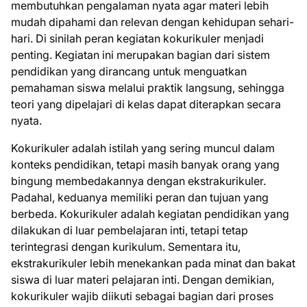
membutuhkan pengalaman nyata agar materi lebih
mudah dipahami dan relevan dengan kehidupan sehari-
hari. Di sinilah peran kegiatan kokurikuler menjadi
penting. Kegiatan ini merupakan bagian dari sistem
pendidikan yang dirancang untuk menguatkan
pemahaman siswa melalui praktik langsung, sehingga
teori yang dipelajari di kelas dapat diterapkan secara
nyata.
Kokurikuler adalah istilah yang sering muncul dalam
konteks pendidikan, tetapi masih banyak orang yang
bingung membedakannya dengan ekstrakurikuler.
Padahal, keduanya memiliki peran dan tujuan yang
berbeda. Kokurikuler adalah kegiatan pendidikan yang
dilakukan di luar pembelajaran inti, tetapi tetap
terintegrasi dengan kurikulum. Sementara itu,
ekstrakurikuler lebih menekankan pada minat dan bakat
siswa di luar materi pelajaran inti. Dengan demikian,
kokurikuler wajib diikuti sebagai bagian dari proses