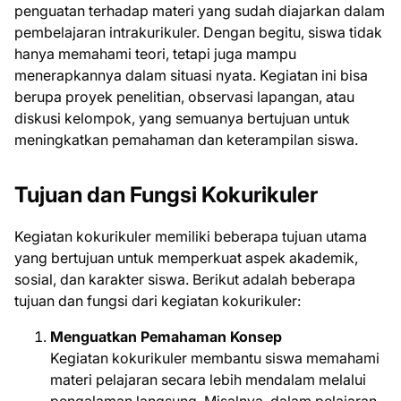
penguatan terhadap materi yang sudah diajarkan dalam
pembelajaran intrakurikuler. Dengan begitu, siswa tidak
hanya memahami teori, tetapi juga mampu
menerapkannya dalam situasi nyata. Kegiatan ini bisa
berupa proyek penelitian, observasi lapangan, atau
diskusi kelompok, yang semuanya bertujuan untuk
meningkatkan pemahaman dan keterampilan siswa.
Tujuan dan Fungsi Kokurikuler
Kegiatan kokurikuler memiliki beberapa tujuan utama
yang bertujuan untuk memperkuat aspek akademik,
sosial, dan karakter siswa. Berikut adalah beberapa
tujuan dan fungsi dari kegiatan kokurikuler:
Menguatkan Pemahaman Konsep
Kegiatan kokurikuler membantu siswa memahami
materi pelajaran secara lebih mendalam melalui