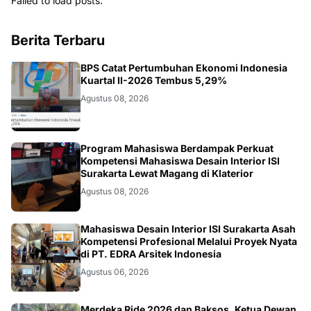
Failed to load posts.
Berita Terbaru
EKONOMI
BPS Catat Pertumbuhan Ekonomi Indonesia
Kuartal II-2026 Tembus 5,29%
Agustus 08, 2026
NASIONAL
Program Mahasiswa Berdampak Perkuat
Kompetensi Mahasiswa Desain Interior ISI
Surakarta Lewat Magang di Klaterior
Agustus 08, 2026
NASIONAL
Mahasiswa Desain Interior ISI Surakarta Asah
Kompetensi Profesional Melalui Proyek Nyata
di PT. EDRA Arsitek Indonesia
Agustus 06, 2026
Merdeka Ride 2026 dan Baksos, Ketua Dewan