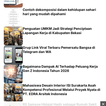
Contoh dekomposisi dalam kehidupan sehari
hari yang mudah dipahami
Penguatan UMKM Jadi Strategi Penciptaan
Lapangan Kerja di Kabupaten Bekasi
Grup Link Viral Terbaru Pemersatu Bangsa di
Telegram dan WA
Bagaimana Dampak AI Terhadap Peluang Kerja
Gen Z Indonesia Tahun 2026
Mahasiswa Desain Interior ISI Surakarta Asah
Kompetensi Profesional Melalui Proyek Nyata di
PT. EDRA Arsitek Indonesia
RS Samsoe Hidajat Hadir sebagai Rumah Sakit