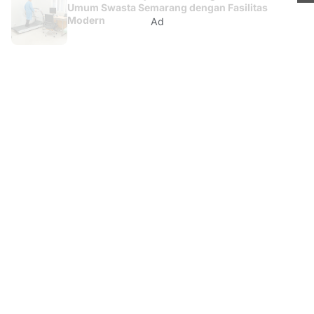
Umum Swasta Semarang dengan Fasilitas
Modern
Ad
Kontak
Tentang Kami
Redaksi
Disclaimer
Syarat & Ketentuan
Kebijakan Privacy
Media Network
Beritanisia.com
Jogja Pekan.com
Rakyat Sipil.com
AYO Post.com