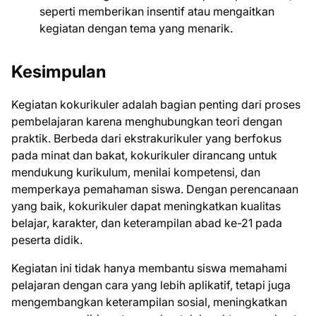
seperti memberikan insentif atau mengaitkan
kegiatan dengan tema yang menarik.
Kesimpulan
Kegiatan kokurikuler adalah bagian penting dari proses
pembelajaran karena menghubungkan teori dengan
praktik. Berbeda dari ekstrakurikuler yang berfokus
pada minat dan bakat, kokurikuler dirancang untuk
mendukung kurikulum, menilai kompetensi, dan
memperkaya pemahaman siswa. Dengan perencanaan
yang baik, kokurikuler dapat meningkatkan kualitas
belajar, karakter, dan keterampilan abad ke-21 pada
peserta didik.
Kegiatan ini tidak hanya membantu siswa memahami
pelajaran dengan cara yang lebih aplikatif, tetapi juga
mengembangkan keterampilan sosial, meningkatkan