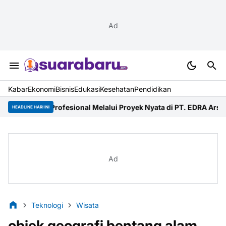
Ad
Kabar
Ekonomi
Bisnis
Edukasi
Kesehatan
Pendidikan
esional Melalui Proyek Nyata di PT. EDRA Arsitek Indonesia
Merde
HEADLINE HARI INI
Ad
Teknologi
Wisata
objek geografi bentang alam