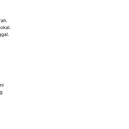
rah.
okal.
gal.
mi
ng