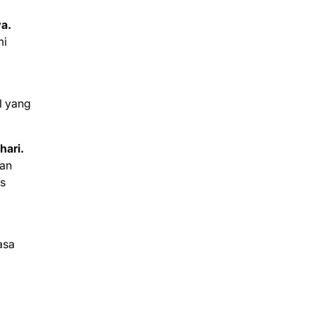
wa.
mi
l yang
hari.
uan
as
asa