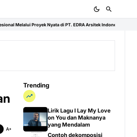
yek Nyata di PT. EDRA Arsitek Indonesia
Merdeka Ride 2026 dan Ba
Trending
an
Lirik Lagu I Lay My Love
on You dan Maknanya
yang Mendalam
Contoh dekomposisi