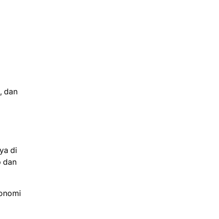
, dan
ya di
p dan
konomi