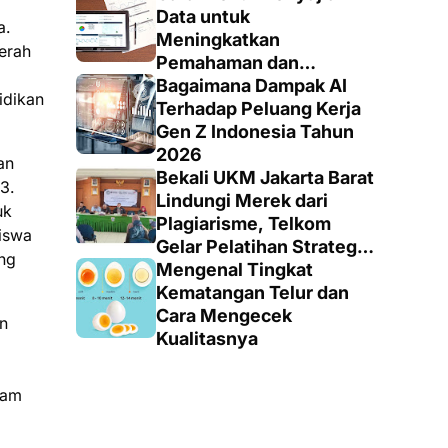
Totalitas dan Loyalitas
Data untuk
a.
Meningkatkan
erah
Pemahaman dan
Keputusan yang Tepat
Bagaimana Dampak AI
idikan
Terhadap Peluang Kerja
Gen Z Indonesia Tahun
2026
an
Bekali UKM Jakarta Barat
3.
Lindungi Merek dari
uk
Plagiarisme, Telkom
iswa
Gelar Pelatihan Strategi
ang
Branding
Mengenal Tingkat
Kematangan Telur dan
Cara Mengecek
n
Kualitasnya
lam