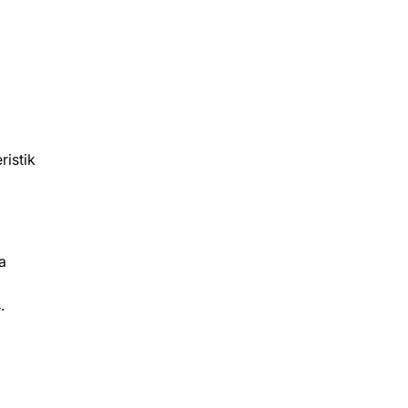
ristik
a
.