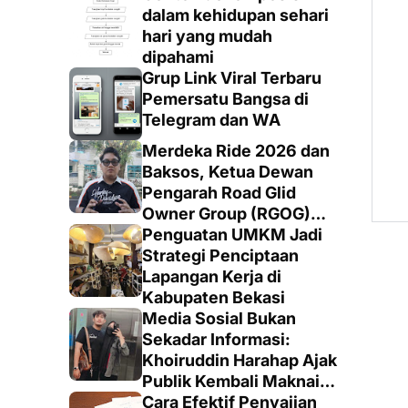
dalam kehidupan sehari
hari yang mudah
dipahami
Grup Link Viral Terbaru
Pemersatu Bangsa di
Telegram dan WA
Merdeka Ride 2026 dan
Baksos, Ketua Dewan
Pengarah Road Glid
Owner Group (RGOG)
Boys Indonesia Pusat M.
Penguatan UMKM Jadi
Irsyad Sebut Persiapan
Strategi Penciptaan
Dimatangkan
Lapangan Kerja di
Kabupaten Bekasi
Media Sosial Bukan
Sekadar Informasi:
Khoiruddin Harahap Ajak
Publik Kembali Maknai
Ruang Digital dengan
Cara Efektif Penyajian