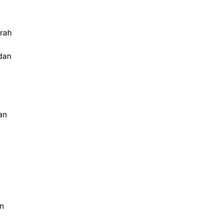
erah
 dan
an
n