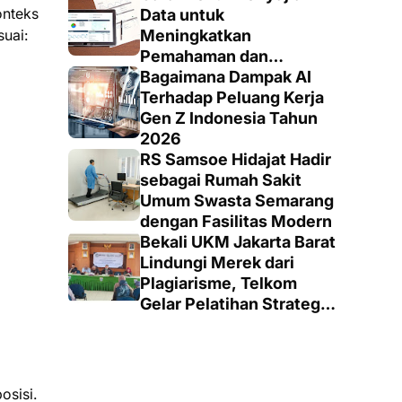
onteks
Data untuk
uai:
Meningkatkan
Pemahaman dan
Keputusan yang Tepat
Bagaimana Dampak AI
Terhadap Peluang Kerja
Gen Z Indonesia Tahun
2026
RS Samsoe Hidajat Hadir
sebagai Rumah Sakit
Umum Swasta Semarang
dengan Fasilitas Modern
Bekali UKM Jakarta Barat
Lindungi Merek dari
Plagiarisme, Telkom
Gelar Pelatihan Strategi
Branding
osisi.