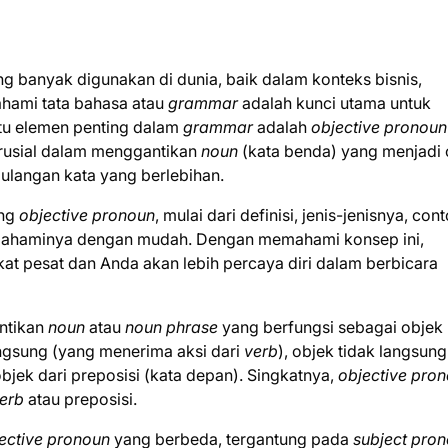
ng banyak digunakan di dunia, baik dalam konteks bisnis,
hami tata bahasa atau
grammar
adalah kunci utama untuk
atu elemen penting dalam
grammar
adalah
objective pronoun
 krusial dalam menggantikan
noun
(kata benda) yang menjadi 
ulangan kata yang berlebihan.
ang
objective pronoun
, mulai dari definisi, jenis-jenisnya, con
emahaminya dengan mudah. Dengan memahami konsep ini,
 pesat dan Anda akan lebih percaya diri dalam berbicara
ntikan
noun
atau
noun phrase
yang berfungsi sebagai objek
angsung (yang menerima aksi dari
verb
), objek tidak langsung
bjek dari preposisi (kata depan). Singkatnya,
objective pro
erb
atau preposisi.
ective pronoun
yang berbeda, tergantung pada
subject pro