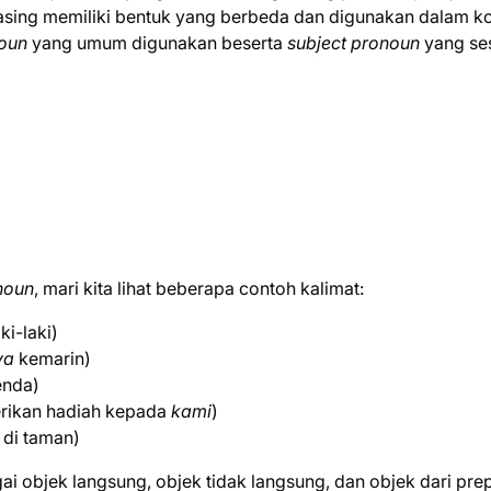
masing memiliki bentuk yang berbeda dan digunakan dalam k
noun
yang umum digunakan beserta
subject pronoun
yang ses
noun
, mari kita lihat beberapa contoh kalimat:
ki-laki)
ya
kemarin)
enda)
rikan hadiah kepada
kami
)
di taman)
i objek langsung, objek tidak langsung, dan objek dari prep