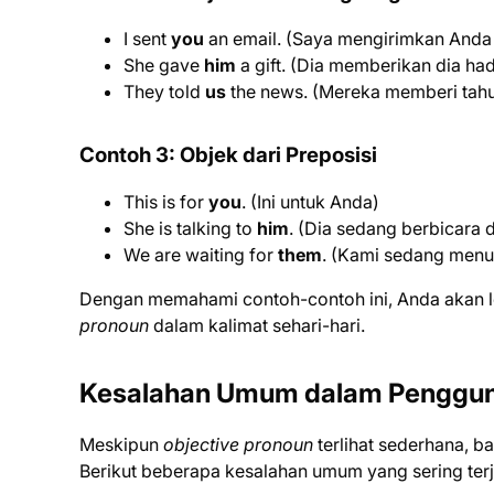
I sent
you
an email. (Saya mengirimkan Anda
She gave
him
a gift. (Dia memberikan dia had
They told
us
the news. (Mereka memberi tahu 
Contoh 3: Objek dari Preposisi
This is for
you
. (Ini untuk Anda)
She is talking to
him
. (Dia sedang berbicara 
We are waiting for
them
. (Kami sedang men
Dengan memahami contoh-contoh ini, Anda akan 
pronoun
dalam kalimat sehari-hari.
Kesalahan Umum dalam Penggun
Meskipun
objective pronoun
terlihat sederhana, 
Berikut beberapa kesalahan umum yang sering terj