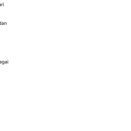
ri
dan
agai