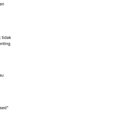
an
 tidak
enting
au
ssed"