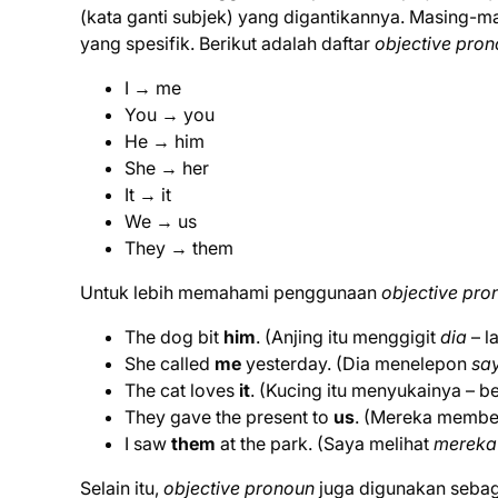
(kata ganti subjek) yang digantikannya. Masing-
yang spesifik. Berikut adalah daftar
objective pro
I → me
You → you
He → him
She → her
It → it
We → us
They → them
Untuk lebih memahami penggunaan
objective pro
The dog bit
him
. (Anjing itu menggigit
dia
– la
She called
me
yesterday. (Dia menelepon
sa
The cat loves
it
. (Kucing itu menyukainya – b
They gave the present to
us
. (Mereka membe
I saw
them
at the park. (Saya melihat
mereka
Selain itu,
objective pronoun
juga digunakan sebaga