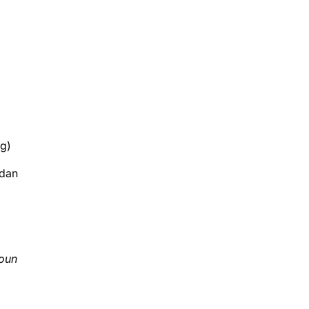
ng)
 dan
oun