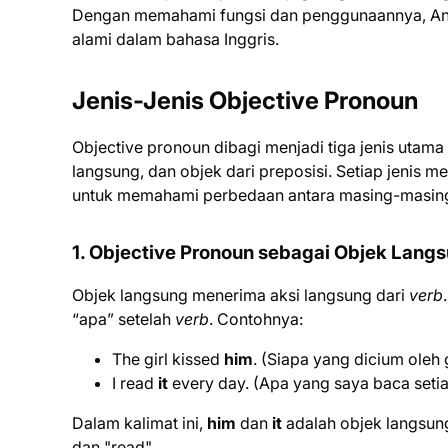
Dengan memahami fungsi dan penggunaannya, And
alami dalam bahasa Inggris.
Jenis-Jenis Objective Pronoun
Objective pronoun dibagi menjadi tiga jenis utama
langsung, dan objek dari preposisi. Setiap jenis
untuk memahami perbedaan antara masing-masing j
1. Objective Pronoun sebagai Objek Lang
Objek langsung menerima aksi langsung dari
verb
“apa” setelah
verb
. Contohnya:
The girl kissed
him
. (Siapa yang dicium oleh 
I read
it
every day. (Apa yang saya baca seti
Dalam kalimat ini,
him
dan
it
adalah objek langsung
dan "read".