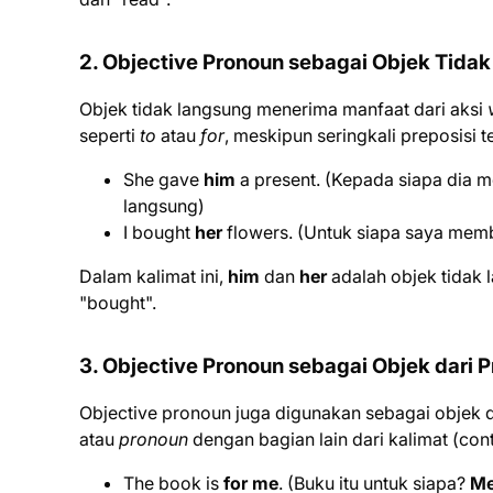
2. Objective Pronoun sebagai Objek Tida
Objek tidak langsung menerima manfaat dari aksi
seperti
to
atau
for
, meskipun seringkali preposisi 
She gave
him
a present. (Kepada siapa dia 
langsung)
I bought
her
flowers. (Untuk siapa saya mem
Dalam kalimat ini,
him
dan
her
adalah objek tidak 
"bought".
3. Objective Pronoun sebagai Objek dari P
Objective pronoun juga digunakan sebagai objek 
atau
pronoun
dengan bagian lain dari kalimat (con
The book is
for me
. (Buku itu untuk siapa?
M