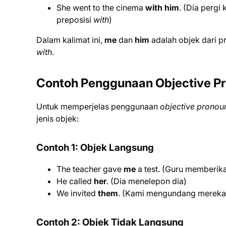
She went to the cinema
with him
. (Dia pergi
preposisi
with
)
Dalam kalimat ini,
me
dan
him
adalah objek dari p
with
.
Contoh Penggunaan Objective Pr
Untuk memperjelas penggunaan
objective pronou
jenis objek:
Contoh 1: Objek Langsung
The teacher gave
me
a test. (Guru memberika
He called
her
. (Dia menelepon dia)
We invited
them
. (Kami mengundang mereka
Contoh 2: Objek Tidak Langsung