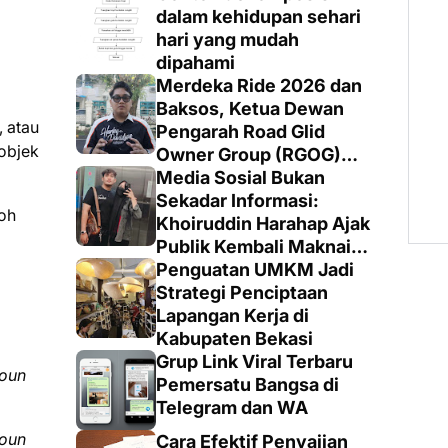
dalam kehidupan sehari
hari yang mudah
dipahami
Merdeka Ride 2026 dan
Baksos, Ketua Dewan
, atau
Pengarah Road Glid
objek
Owner Group (RGOG)
Boys Indonesia Pusat M.
Media Sosial Bukan
Irsyad Sebut Persiapan
Sekadar Informasi:
toh
Dimatangkan
Khoiruddin Harahap Ajak
Publik Kembali Maknai
Ruang Digital dengan
Penguatan UMKM Jadi
Totalitas dan Loyalitas
Strategi Penciptaan
Lapangan Kerja di
Kabupaten Bekasi
Grup Link Viral Terbaru
noun
Pemersatu Bangsa di
Telegram dan WA
noun
Cara Efektif Penyajian