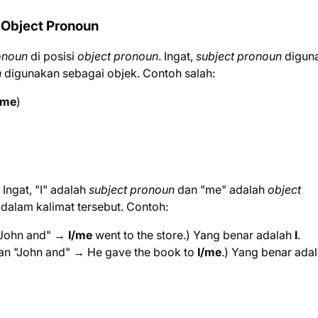
 Object Pronoun
onoun
di posisi
object pronoun
. Ingat,
subject pronoun
digun
n
digunakan sebagai objek. Contoh salah:
me
)
ngat, "I" adalah
subject pronoun
dan "me" adalah
object
 dalam kalimat tersebut. Contoh:
 "John and" →
I/me
went to the store.) Yang benar adalah
I
.
kan "John and" → He gave the book to
I/me
.) Yang benar ada