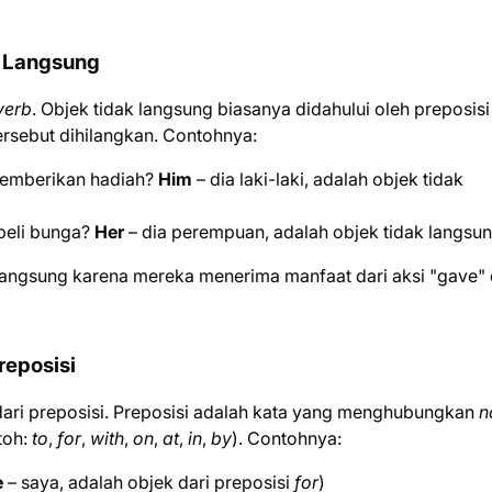
k Langsung
verb
. Objek tidak langsung biasanya didahului oleh preposisi
tersebut dihilangkan. Contohnya:
memberikan hadiah?
Him
– dia laki-laki, adalah objek tidak
beli bunga?
Her
– dia perempuan, adalah objek tidak langsu
langsung karena mereka menerima manfaat dari aksi "gave"
reposisi
dari preposisi. Preposisi adalah kata yang menghubungkan
n
toh:
to
,
for
,
with
,
on
,
at
,
in
,
by
). Contohnya:
e
– saya, adalah objek dari preposisi
for
)