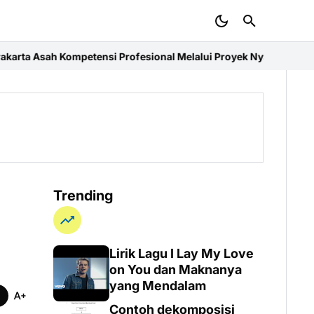
ensi Profesional Melalui Proyek Nyata di PT. EDRA Arsitek Indone
Trending
Lirik Lagu I Lay My Love
on You dan Maknanya
yang Mendalam
Contoh dekomposisi