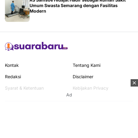
Umum Swasta Semarang dengan Fasilitas
Modern
Kontak
Tentang Kami
Redaksi
Disclaimer
Syarat & Ketentuan
Kebijakan Privacy
Ad
Media Network
Beritanisia.com
Jogja Pekan.com
Rakyat Sipil.com
AYO Post.com