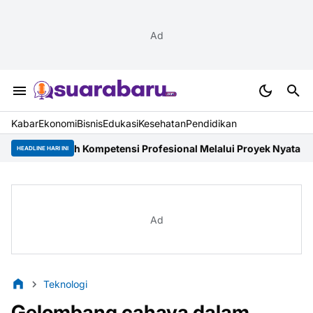
Ad
Kabar
Ekonomi
Bisnis
Edukasi
Kesehatan
Pendidikan
Asah Kompetensi Profesional Melalui Proyek Nyata di PT. EDRA Ar
HEADLINE HARI INI
Ad
Teknologi
Gelombang cahaya dalam