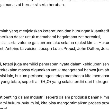
imana zat bereaksi serta berubah.
lmiah yang menjelaskan keteraturan dan hubungan kuantitati
emberikan dasar untuk memahami bagaimana zat bereaksi,
sa serta volume gas berperilaku selama reaksi kimia. Huk
ti Antoine Lavoisier, Joseph Louis Proust, John Dalton, Jos
, tetapi juga memiliki penerapan nyata dalam kehidupan seh
 kekekalan massa digunakan untuk mengetahui bahwa jumlah
 sisi lain, hukum perbandingan tetap membantu kita memaha
ang tetap, seperti air (H₂O) yang selalu terdiri dari hidroge
penting dalam industri, seperti dalam produksi bahan kimi
ami hukum-hukum ini, kita bisa mengoptimalkan proses pro
ergi.