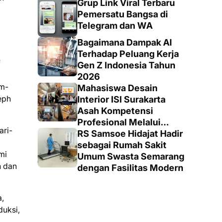
Grup Link Viral Terbaru
Pemersatu Bangsa di
Telegram dan WA
Bagaimana Dampak AI
Terhadap Peluang Kerja
f
Gen Z Indonesia Tahun
2026
um-
Mahasiswa Desain
eph
Interior ISI Surakarta
Asah Kompetensi
Profesional Melalui
ari-
Proyek Nyata di PT.
RS Samsoe Hidajat Hadir
EDRA Arsitek Indonesia
sebagai Rumah Sakit
mi
Umum Swasta Semarang
n dan
dengan Fasilitas Modern
a,
duksi,