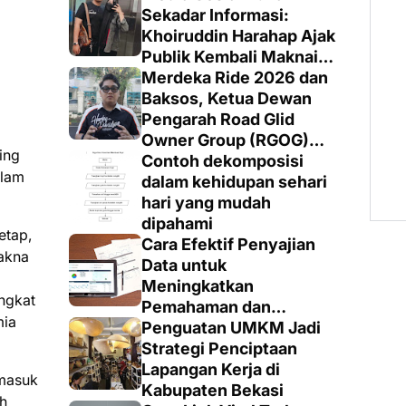
Sekadar Informasi:
Khoiruddin Harahap Ajak
Publik Kembali Maknai
Ruang Digital dengan
Merdeka Ride 2026 dan
Totalitas dan Loyalitas
Baksos, Ketua Dewan
Pengarah Road Glid
Owner Group (RGOG)
ing
Boys Indonesia Pusat M.
Contoh dekomposisi
alam
Irsyad Sebut Persiapan
dalam kehidupan sehari
Dimatangkan
hari yang mudah
dipahami
etap,
Cara Efektif Penyajian
akna
Data untuk
Meningkatkan
ngkat
Pemahaman dan
mia
Keputusan yang Tepat
Penguatan UMKM Jadi
Strategi Penciptaan
Lapangan Kerja di
rmasuk
Kabupaten Bekasi
h