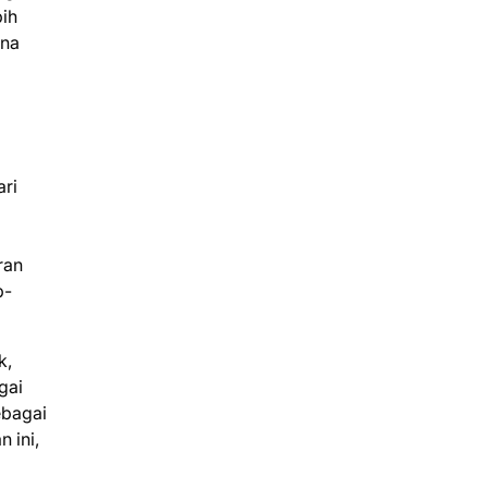
bih
ena
ari
ran
p-
k,
gai
ebagai
 ini,