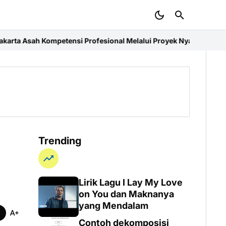
Profesional Melalui Proyek Nyata di PT. EDRA Arsitek Indonesia
Me
Trending
Lirik Lagu I Lay My Love
on You dan Maknanya
yang Mendalam
Contoh dekomposisi