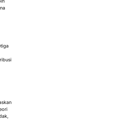
bih
ena
tiga
ibusi
laskan
eori
lak,