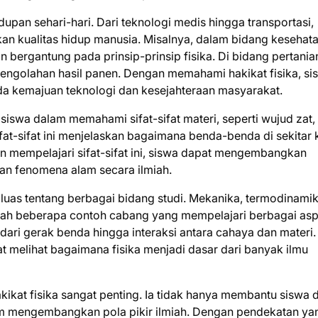
idupan sehari-hari. Dari teknologi medis hingga transportasi,
n kualitas hidup manusia. Misalnya, dalam bidang kesehata
 bergantung pada prinsip-prinsip fisika. Di bidang pertania
n pengolahan hasil panen. Dengan memahami hakikat fisika, si
ada kemajuan teknologi dan kesejahteraan masyarakat.
iswa dalam memahami sifat-sifat materi, seperti wujud zat,
Sifat-sifat ini menjelaskan bagaimana benda-benda di sekitar 
n mempelajari sifat-sifat ini, siswa dapat mengembangkan
an fenomena alam secara ilmiah.
as tentang berbagai bidang studi. Mekanika, termodinamik
alah beberapa contoh cabang yang mempelajari berbagai as
 dari gerak benda hingga interaksi antara cahaya dan materi.
melihat bagaimana fisika menjadi dasar dari banyak ilmu
ikat fisika sangat penting. Ia tidak hanya membantu siswa 
am mengembangkan pola pikir ilmiah. Dengan pendekatan ya