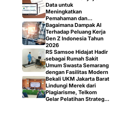
Data untuk
Meningkatkan
Pemahaman dan
Keputusan yang Tepat
Bagaimana Dampak AI
Terhadap Peluang Kerja
Gen Z Indonesia Tahun
2026
RS Samsoe Hidajat Hadir
sebagai Rumah Sakit
Umum Swasta Semarang
dengan Fasilitas Modern
Bekali UKM Jakarta Barat
Lindungi Merek dari
Plagiarisme, Telkom
Gelar Pelatihan Strategi
Branding