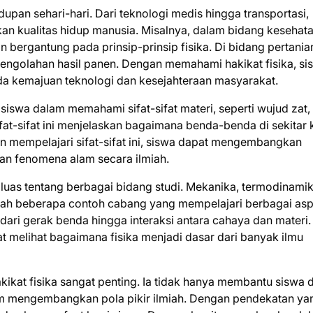
idupan sehari-hari. Dari teknologi medis hingga transportasi,
n kualitas hidup manusia. Misalnya, dalam bidang kesehata
 bergantung pada prinsip-prinsip fisika. Di bidang pertania
n pengolahan hasil panen. Dengan memahami hakikat fisika, si
ada kemajuan teknologi dan kesejahteraan masyarakat.
iswa dalam memahami sifat-sifat materi, seperti wujud zat,
Sifat-sifat ini menjelaskan bagaimana benda-benda di sekitar 
n mempelajari sifat-sifat ini, siswa dapat mengembangkan
an fenomena alam secara ilmiah.
as tentang berbagai bidang studi. Mekanika, termodinamik
alah beberapa contoh cabang yang mempelajari berbagai as
 dari gerak benda hingga interaksi antara cahaya dan materi.
melihat bagaimana fisika menjadi dasar dari banyak ilmu
ikat fisika sangat penting. Ia tidak hanya membantu siswa 
am mengembangkan pola pikir ilmiah. Dengan pendekatan ya