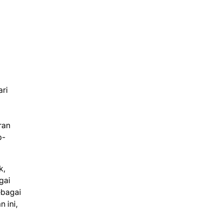
ari
ran
p-
k,
gai
ebagai
 ini,