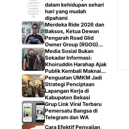
dalam kehidupan sehari
hari yang mudah
dipahami
Merdeka Ride 2026 dan
Baksos, Ketua Dewan
Pengarah Road Glid
Owner Group (RGOG)
Boys Indonesia Pusat M.
Media Sosial Bukan
Irsyad Sebut Persiapan
Sekadar Informasi:
Dimatangkan
Khoiruddin Harahap Ajak
Publik Kembali Maknai
Ruang Digital dengan
Penguatan UMKM Jadi
Totalitas dan Loyalitas
Strategi Penciptaan
Lapangan Kerja di
Kabupaten Bekasi
Grup Link Viral Terbaru
Pemersatu Bangsa di
Telegram dan WA
Cara Efektif Penyajian