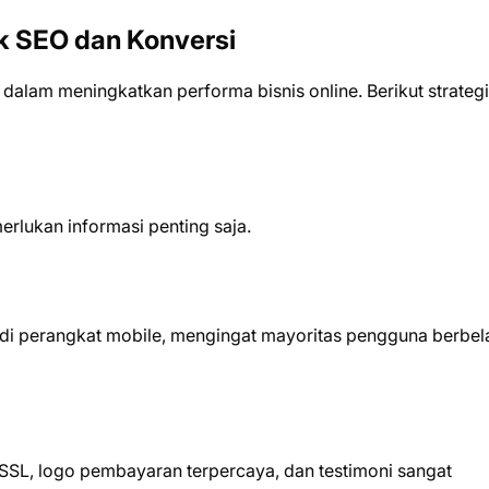
k SEO dan Konversi
alam meningkatkan performa bisnis online. Berikut strateg
rlukan informasi penting saja.
i perangkat mobile, mengingat mayoritas pengguna berbel
SSL, logo pembayaran terpercaya, dan testimoni sangat