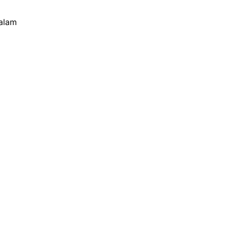
dalam