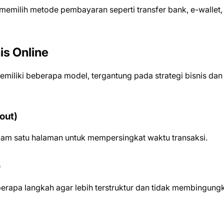
memilih metode pembayaran seperti transfer bank, e-wallet,
is Online
miliki beberapa model, tergantung pada strategi bisnis dan
out)
lam satu halaman untuk mempersingkat waktu transaksi.
)
erapa langkah agar lebih terstruktur dan tidak membingung