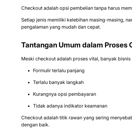
Checkout adalah opsi pembelian tanpa harus memb
Setiap jenis memiliki kelebihan masing-masing, n
pengalaman yang mudah dan cepat.
Tantangan Umum dalam Proses 
Meski checkout adalah proses vital, banyak bisnis
Formulir terlalu panjang
Terlalu banyak langkah
Kurangnya opsi pembayaran
Tidak adanya indikator keamanan
Checkout adalah titik rawan yang sering menyebab
dengan baik.