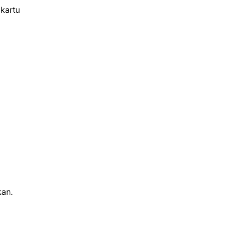
 kartu
kan.