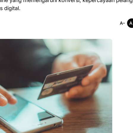
nline yang memengaruhi konversi, kepercayaan pelang
digital.