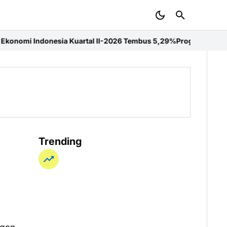
 Kuartal II-2026 Tembus 5,29%
Program Mahasiswa Berdampak Per
Trending