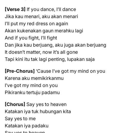
[Verse 3]
If you dance, I’ll dance
Jika kau menari, aku akan menari
I’ll put my red dress on again
Akan kukenakan gaun merahku lagi
And if you fight, I’ll fight
Dan jika kau berjuang, aku juga akan berjuang
It doesn’t matter, now it’s all gone
Tapi kini itu tak lagi penting, lupakan saja
[Pre-Chorus]
‘Cause I’ve got my mind on you
Karena aku memikirkanmu
I’ve got my mind on you
Pikiranku tertuju padamu
[Chorus]
Say yes to heaven
Katakan iya tuk hubungan kita
Say yes to me
Katakan iya padaku
Say yes to heaven