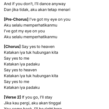
And if you don’t, I’ll dance anyway
Dan jika tidak, aku akan tetap menari
[Pre-Chorus]
I’ve got my eye on you
Aku selalu memperhatikanmu
I’ve got my eye on you
Aku selalu memperhatikanmu
[Chorus]
Say yes to heaven
Katakan iya tuk hubungan kita
Say yes to me
Katakan iya padaku
Say yes to heaven
Katakan iya tuk hubungan kita
Say yes to me
Katakan iya padaku
[Verse 2]
If you go, I’ll stay
Jika kau pergi, aku akan tinggal
You come back, I’ll be right here