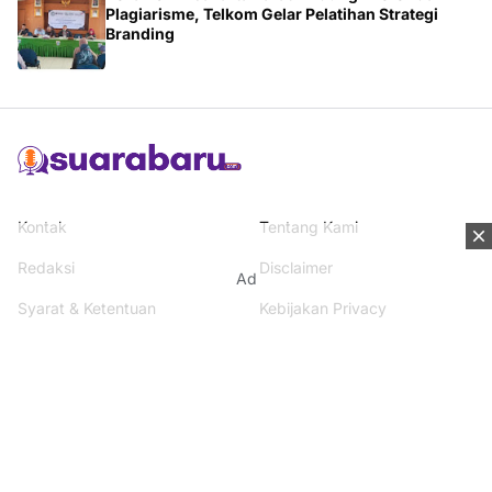
Plagiarisme, Telkom Gelar Pelatihan Strategi
Branding
Kontak
Tentang Kami
Redaksi
Disclaimer
Ad
Syarat & Ketentuan
Kebijakan Privacy
Media Network
Beritanisia.com
Jogja Pekan.com
Rakyat Sipil.com
AYO Post.com