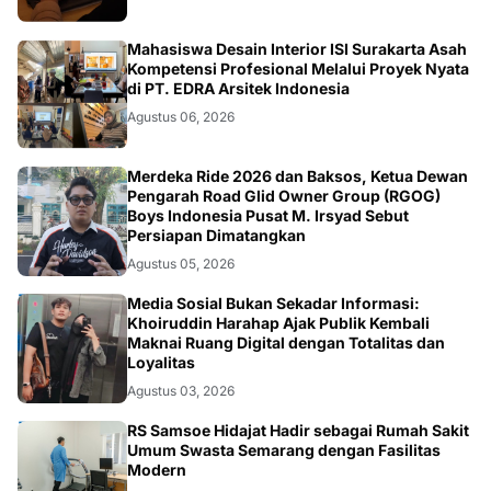
NASIONAL
Mahasiswa Desain Interior ISI Surakarta Asah
Kompetensi Profesional Melalui Proyek Nyata
di PT. EDRA Arsitek Indonesia
Agustus 06, 2026
NASIONAL
Merdeka Ride 2026 dan Baksos, Ketua Dewan
Pengarah Road Glid Owner Group (RGOG)
Boys Indonesia Pusat M. Irsyad Sebut
Persiapan Dimatangkan
Agustus 05, 2026
OPINI
Media Sosial Bukan Sekadar Informasi:
Khoiruddin Harahap Ajak Publik Kembali
Maknai Ruang Digital dengan Totalitas dan
Loyalitas
Agustus 03, 2026
KESEHATAN
RS Samsoe Hidajat Hadir sebagai Rumah Sakit
Umum Swasta Semarang dengan Fasilitas
Modern