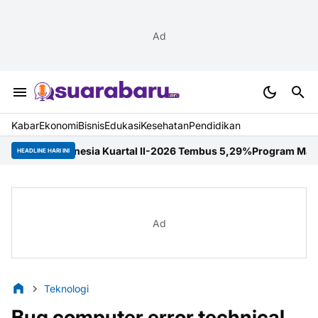
Ad
Kabar
Ekonomi
Bisnis
Edukasi
Kesehatan
Pendidikan
onesia Kuartal II-2026 Tembus 5,29%
Program Mahasiswa Berdamp
HEADLINE HARI INI
Ad
Teknologi
Bug computer error technical