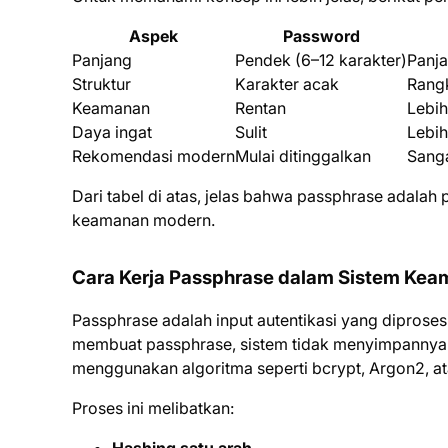
Aspek
Password
Panjang
Pendek (6–12 karakter)
Panja
Struktur
Karakter acak
Rangk
Keamanan
Rentan
Lebih
Daya ingat
Sulit
Lebi
Rekomendasi modern
Mulai ditinggalkan
Sanga
Dari tabel di atas, jelas bahwa passphrase adalah
keamanan modern.
Cara Kerja Passphrase dalam Sistem Ke
Passphrase adalah input autentikasi yang diproses
membuat passphrase, sistem tidak menyimpannya 
menggunakan algoritma seperti bcrypt, Argon2, a
Proses ini melibatkan:
Hashing satu arah