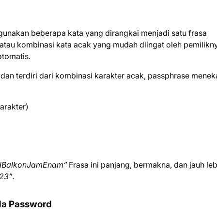
unakan beberapa kata yang dirangkai menjadi satu frasa
 atau kombinasi kata acak yang mudah diingat oleh pemilikn
otomatis.
an terdiri dari kombinasi karakter acak, passphrase mene
arakter)
DiBalkonJamEnam”
Frasa ini panjang, bermakna, dan jauh leb
123”
.
da Password