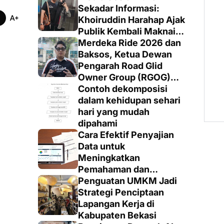
Sekadar Informasi:
Khoiruddin Harahap Ajak
Publik Kembali Maknai
Ruang Digital dengan
Merdeka Ride 2026 dan
Totalitas dan Loyalitas
Baksos, Ketua Dewan
Pengarah Road Glid
Owner Group (RGOG)
Boys Indonesia Pusat M.
Contoh dekomposisi
Irsyad Sebut Persiapan
dalam kehidupan sehari
Dimatangkan
hari yang mudah
dipahami
Cara Efektif Penyajian
Data untuk
Meningkatkan
Pemahaman dan
Keputusan yang Tepat
Penguatan UMKM Jadi
Strategi Penciptaan
Lapangan Kerja di
Kabupaten Bekasi