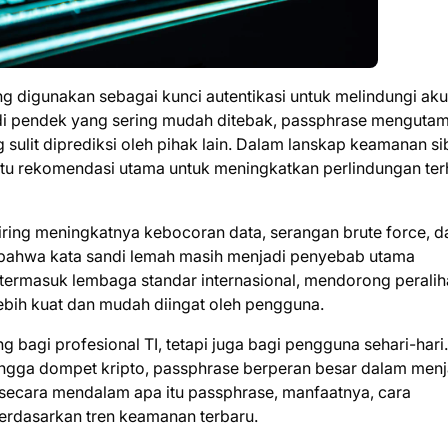
ng digunakan sebagai kunci autentikasi untuk melindungi aku
sandi pendek yang sering mudah ditebak, passphrase menguta
sulit diprediksi oleh pihak lain. Dalam lanskap keamanan si
tu rekomendasi utama untuk meningkatkan perlindungan te
iring meningkatnya kebocoran data, serangan brute force, d
bahwa kata sandi lemah masih menjadi penyebab utama
 termasuk lembaga standar internasional, mendorong perali
ebih kuat dan mudah diingat oleh pengguna.
 bagi profesional TI, tetapi juga bagi pengguna sehari-hari.
 hingga dompet kripto, passphrase berperan besar dalam men
as secara mendalam apa itu passphrase, manfaatnya, cara
erdasarkan tren keamanan terbaru.