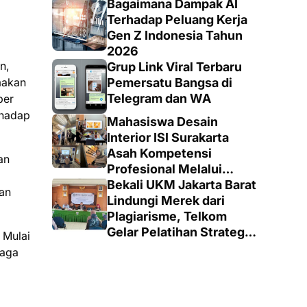
Bagaimana Dampak AI
Terhadap Peluang Kerja
Gen Z Indonesia Tahun
2026
n,
Grup Link Viral Terbaru
makan
Pemersatu Bangsa di
Telegram dan WA
ber
rhadap
Mahasiswa Desain
Interior ISI Surakarta
Asah Kompetensi
an
Profesional Melalui
Proyek Nyata di PT.
Bekali UKM Jakarta Barat
han
EDRA Arsitek Indonesia
Lindungi Merek dari
Plagiarisme, Telkom
Gelar Pelatihan Strategi
 Mulai
Branding
jaga