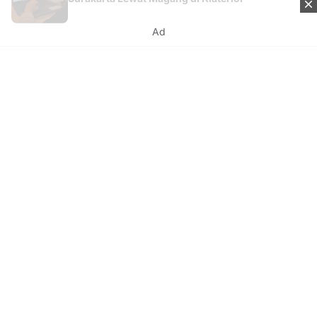
Ad
Kontak
Tentang Kami
Redaksi
Disclaimer
Syarat & Ketentuan
Kebijakan Privacy
Media Network
Beritanisia.com
Jogja Pekan.com
Rakyat Sipil.com
AYO Post.com