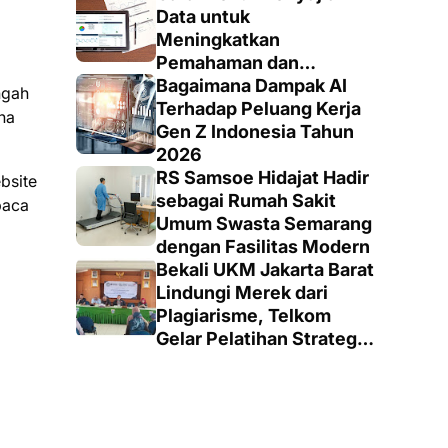
Data untuk
Meningkatkan
Pemahaman dan
Keputusan yang Tepat
Bagaimana Dampak AI
ngah
Terhadap Peluang Kerja
na
Gen Z Indonesia Tahun
2026
RS Samsoe Hidajat Hadir
bsite
sebagai Rumah Sakit
baca
Umum Swasta Semarang
dengan Fasilitas Modern
Bekali UKM Jakarta Barat
Lindungi Merek dari
Plagiarisme, Telkom
Gelar Pelatihan Strategi
Branding