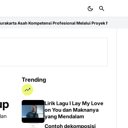
tensi Profesional Melalui Proyek Nyata di PT. EDRA Arsitek Indon
Trending
up
Lirik Lagu I Lay My Love
on You dan Maknanya
lan
yang Mendalam
Contoh dekomposisi