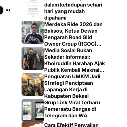
dalam kehidupan sehari
hari yang mudah
dipahami
Merdeka Ride 2026 dan
Baksos, Ketua Dewan
Pengarah Road Glid
Owner Group (RGOG)
Boys Indonesia Pusat M.
Media Sosial Bukan
Irsyad Sebut Persiapan
Sekadar Informasi:
Dimatangkan
Khoiruddin Harahap Ajak
Publik Kembali Maknai
Ruang Digital dengan
Penguatan UMKM Jadi
Totalitas dan Loyalitas
Strategi Penciptaan
Lapangan Kerja di
Kabupaten Bekasi
Grup Link Viral Terbaru
Pemersatu Bangsa di
Telegram dan WA
Cara Efektif Penyajian