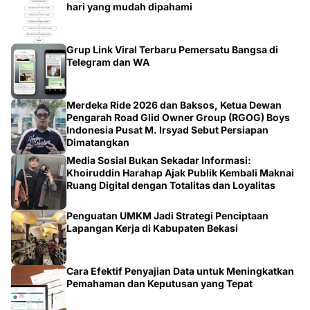
hari yang mudah dipahami
Grup Link Viral Terbaru Pemersatu Bangsa di
Telegram dan WA
Merdeka Ride 2026 dan Baksos, Ketua Dewan
Pengarah Road Glid Owner Group (RGOG) Boys
Indonesia Pusat M. Irsyad Sebut Persiapan
Dimatangkan
Media Sosial Bukan Sekadar Informasi:
Khoiruddin Harahap Ajak Publik Kembali Maknai
Ruang Digital dengan Totalitas dan Loyalitas
Penguatan UMKM Jadi Strategi Penciptaan
Lapangan Kerja di Kabupaten Bekasi
Cara Efektif Penyajian Data untuk Meningkatkan
Pemahaman dan Keputusan yang Tepat