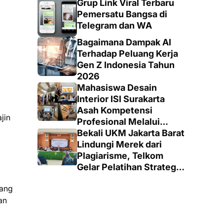
Grup Link Viral Terbaru
Pemersatu Bangsa di
Telegram dan WA
Bagaimana Dampak AI
Terhadap Peluang Kerja
Gen Z Indonesia Tahun
2026
Mahasiswa Desain
Interior ISI Surakarta
Asah Kompetensi
jin
Profesional Melalui
Proyek Nyata di PT.
Bekali UKM Jakarta Barat
EDRA Arsitek Indonesia
Lindungi Merek dari
Plagiarisme, Telkom
Gelar Pelatihan Strategi
Branding
rang
an