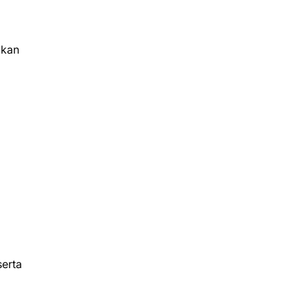
lkan
erta