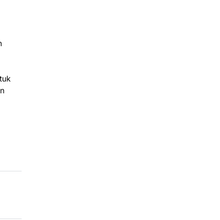
n
tuk
an