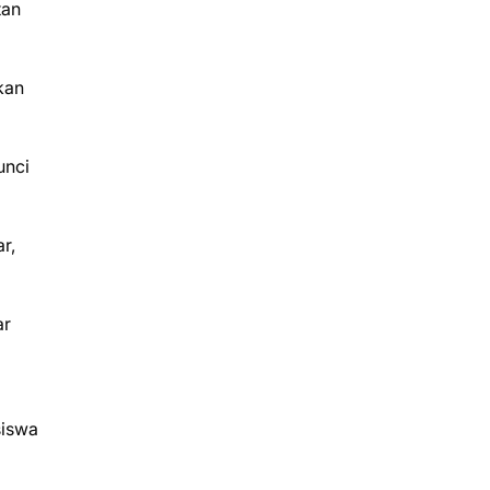
tan
kan
unci
r,
ar
siswa