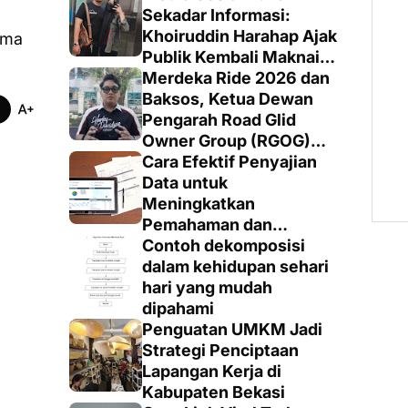
Sekadar Informasi:
Khoiruddin Harahap Ajak
ama
Publik Kembali Maknai
Ruang Digital dengan
Merdeka Ride 2026 dan
Totalitas dan Loyalitas
Baksos, Ketua Dewan
Pengarah Road Glid
Owner Group (RGOG)
Boys Indonesia Pusat M.
Cara Efektif Penyajian
Irsyad Sebut Persiapan
Data untuk
Dimatangkan
Meningkatkan
Pemahaman dan
Keputusan yang Tepat
Contoh dekomposisi
dalam kehidupan sehari
hari yang mudah
dipahami
Penguatan UMKM Jadi
Strategi Penciptaan
Lapangan Kerja di
Kabupaten Bekasi