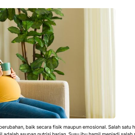
rubahan, baik secara fisik maupun emosional. Salah satu h
l adalah asupan nutrisi harian. Susu ibu hamil menjadi salah 