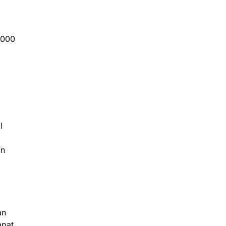
.000
l
l
an
an
apat