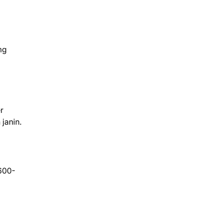
mg
r
janin.
600-