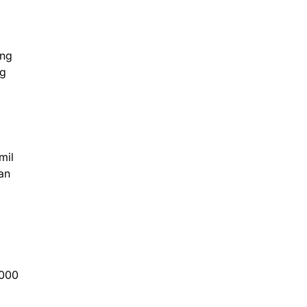
ung
ng
mil
an
.000