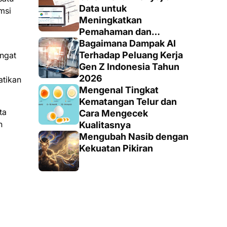
Totalitas dan Loyalitas
Data untuk
msi
Meningkatkan
Pemahaman dan
Keputusan yang Tepat
Bagaimana Dampak AI
Terhadap Peluang Kerja
angat
Gen Z Indonesia Tahun
2026
atikan
Mengenal Tingkat
Kematangan Telur dan
ta
Cara Mengecek
n
Kualitasnya
Mengubah Nasib dengan
Kekuatan Pikiran