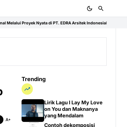
yata di PT. EDRA Arsitek Indonesia
Merdeka Ride 2026 dan Baksos
Trending
b
Lirik Lagu I Lay My Love
on You dan Maknanya
yang Mendalam
Contoh dekomposisi