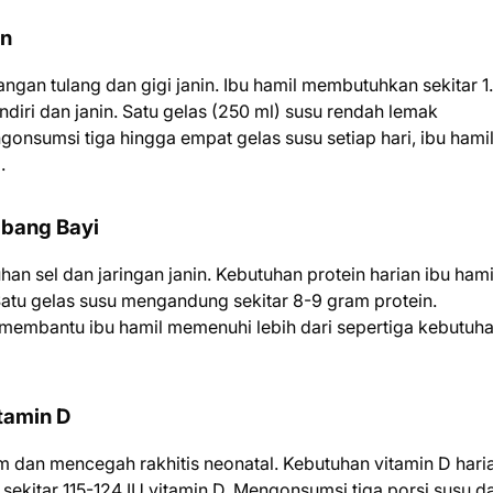
in
ngan tulang dan gigi janin. Ibu hamil membutuhkan sekitar 1
iri dan janin. Satu gelas (250 ml) susu rendah lemak
nsumsi tiga hingga empat gelas susu setiap hari, ibu hami
.
mbang Bayi
n sel dan jaringan janin. Kebutuhan protein harian ibu hami
 Satu gelas susu mengandung sekitar 8-9 gram protein.
membantu ibu hamil memenuhi lebih dari sepertiga kebutuh
tamin D
m dan mencegah rakhitis neonatal. Kebutuhan vitamin D hari
sekitar 115-124 IU vitamin D. Mengonsumsi tiga porsi susu d