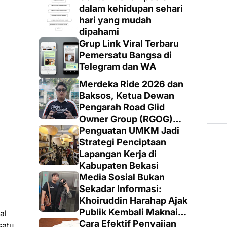
dalam kehidupan sehari
hari yang mudah
dipahami
Grup Link Viral Terbaru
Pemersatu Bangsa di
Telegram dan WA
Merdeka Ride 2026 dan
Baksos, Ketua Dewan
Pengarah Road Glid
Owner Group (RGOG)
Boys Indonesia Pusat M.
Penguatan UMKM Jadi
Irsyad Sebut Persiapan
Strategi Penciptaan
Dimatangkan
Lapangan Kerja di
Kabupaten Bekasi
Media Sosial Bukan
Sekadar Informasi:
Khoiruddin Harahap Ajak
Publik Kembali Maknai
al
Ruang Digital dengan
Cara Efektif Penyajian
satu