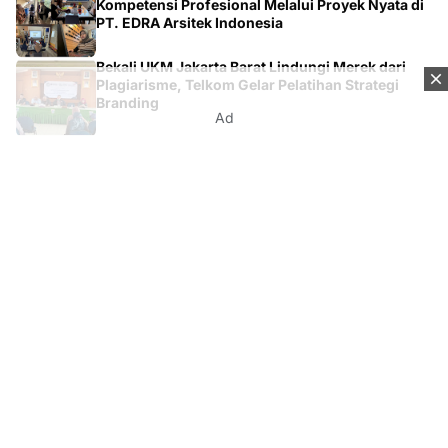
Kompetensi Profesional Melalui Proyek Nyata di
PT. EDRA Arsitek Indonesia
Bekali UKM Jakarta Barat Lindungi Merek dari
Plagiarisme, Telkom Gelar Pelatihan Strategi
Branding
Ad
Kontak
Tentang Kami
Redaksi
Disclaimer
Syarat & Ketentuan
Kebijakan Privacy
Media Network