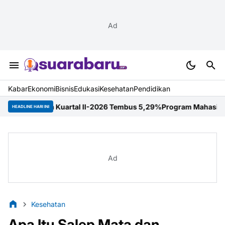
Ad
Kabar
Ekonomi
Bisnis
Edukasi
Kesehatan
Pendidikan
Kuartal II-2026 Tembus 5,29%
Program Mahasiswa Berdampak Perk
HEADLINE HARI INI
Ad
Kesehatan
Apa Itu Salep Mata dan