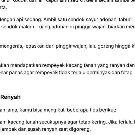
 telur kocok, dan air kapur sirih sedikit demi sedikit sambil t
ta.
dengan api sedang. Ambil satu sendok sayur adonan, taburi
5 sendok makan. Tuang adonan di pinggir wajan, biarkan men
 mengeras, lepaskan dari pinggir wajan, lalu goreng hingga k
 akan mendapatkan rempeyek kacang tanah yang renyah dan
nar panas agar rempeyek tidak terlalu berminyak dan tetap
 Renyah
n lama, kamu bisa mengikuti beberapa tips berikut:
am kacang tanah secukupnya agar tetap kering. Jika terlalu
lembek dan susah renyah saat digoreng.