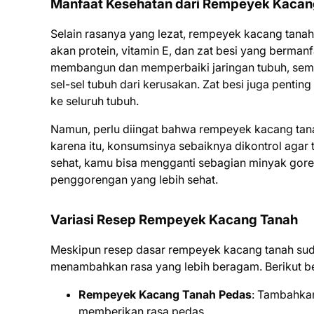
Manfaat Kesehatan dari Rempeyek Kacan
Selain rasanya yang lezat, rempeyek kacang tanah
akan protein, vitamin E, dan zat besi yang berma
membangun dan memperbaiki jaringan tubuh, semen
sel-sel tubuh dari kerusakan. Zat besi juga pent
ke seluruh tubuh.
Namun, perlu diingat bahwa rempeyek kacang tana
karena itu, konsumsinya sebaiknya dikontrol agar 
sehat, kamu bisa mengganti sebagian minyak gor
penggorengan yang lebih sehat.
Variasi Resep Rempeyek Kacang Tanah
Meskipun resep dasar rempeyek kacang tanah suda
menambahkan rasa yang lebih beragam. Berikut be
Rempeyek Kacang Tanah Pedas
: Tambahkan
memberikan rasa pedas.