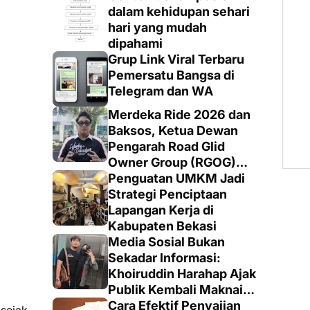
dalam kehidupan sehari
hari yang mudah
dipahami
Grup Link Viral Terbaru
Pemersatu Bangsa di
Telegram dan WA
Merdeka Ride 2026 dan
Baksos, Ketua Dewan
Pengarah Road Glid
Owner Group (RGOG)
Boys Indonesia Pusat M.
Penguatan UMKM Jadi
Irsyad Sebut Persiapan
Strategi Penciptaan
Dimatangkan
Lapangan Kerja di
Kabupaten Bekasi
Media Sosial Bukan
Sekadar Informasi:
Khoiruddin Harahap Ajak
Publik Kembali Maknai
Ruang Digital dengan
Cara Efektif Penyajian