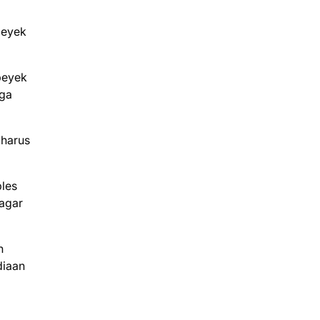
peyek
peyek
gga
 harus
ples
agar
n
diaan