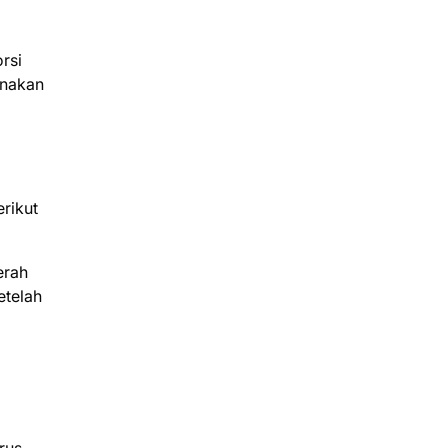
rsi
unakan
rikut
erah
etelah