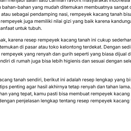
ah menjadi salah satu camilan favorit masyarakat Indonesia
 dan bahan-bahan yang mudah ditemukan membuatnya sangat
an atau sebagai pendamping nasi, rempeyek kacang tanah bis
 rempeyek juga memiliki nilai gizi yang baik karena kandung
manfaat untuk tubuh.
sak, karena resep rempeyek kacang tanah ini cukup sederha
emukan di pasar atau toko kelontong terdekat. Dengan sedi
n rempeyek yang renyah dan gurih seperti yang biasa dijual d
ndiri di rumah juga bisa lebih higienis dan sesuai dengan sel
ng tanah sendiri, berikut ini adalah resep lengkap yang bi
ps penting agar hasil akhirnya tetap renyah dan tahan lama.
han yang tepat, kamu pasti bisa membuat rempeyek kacang
i dengan penjelasan lengkap tentang resep rempeyek kacang