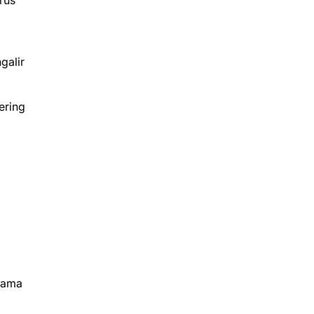
erus
galir
ering
 lama