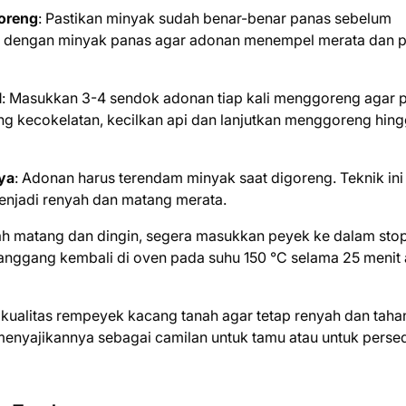
oreng
: Pastikan minyak sudah benar-benar panas sebelum
n dengan minyak panas agar adonan menempel merata dan 
l
: Masukkan 3-4 sendok adonan tiap kali menggoreng agar 
ng kecokelatan, kecilkan api dan lanjutkan menggoreng hin
ya
: Adonan harus terendam minyak saat digoreng. Teknik ini
enjadi renyah dan matang merata.
lah matang dan dingin, segera masukkan peyek ke dalam sto
nggang kembali di oven pada suhu 150 °C selama 25 menit 
a kualitas rempeyek kacang tanah agar tetap renyah dan taha
n menyajikannya sebagai camilan untuk tamu atau untuk perse