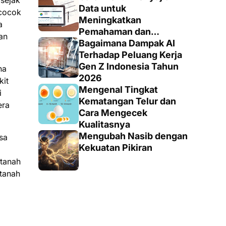
 sejak
Totalitas dan Loyalitas
Data untuk
 cocok
Meningkatkan
a
Pemahaman dan
an
Keputusan yang Tepat
Bagaimana Dampak AI
Terhadap Peluang Kerja
Gen Z Indonesia Tahun
na
2026
kit
Mengenal Tingkat
i
Kematangan Telur dan
era
Cara Mengecek
Kualitasnya
Mengubah Nasib dengan
sa
Kekuatan Pikiran
 tanah
 tanah