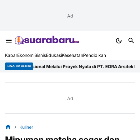
Ad
Kabar
Ekonomi
Bisnis
Edukasi
Kesehatan
Pendidikan
onal Melalui Proyek Nyata di PT. EDRA Arsitek Indonesia
Merdeka 
HEADLINE HARI INI
Ad
Kuliner
Minuman matcha segar dan