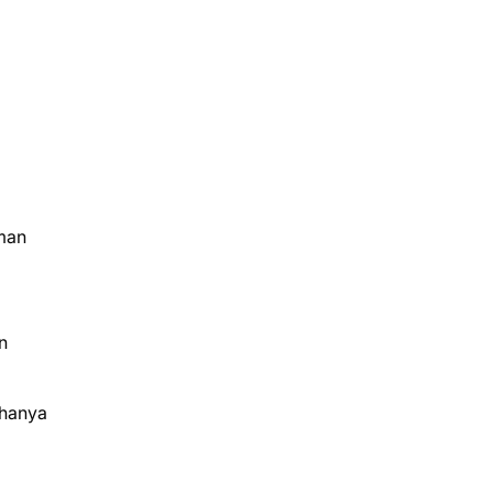
uman
n
 hanya