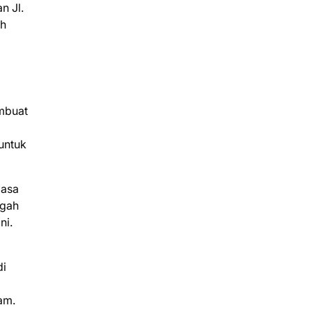
n Jl.
ah
embuat
 untuk
masa
egah
ni.
di
am.