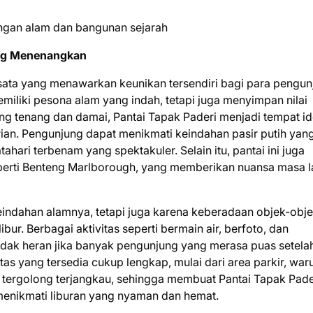
ang Menenangkan
isata yang menawarkan keunikan tersendiri bagi para pengun
memiliki pesona alam yang indah, tetapi juga menyimpan nilai
ng tenang dan damai, Pantai Tapak Paderi menjadi tempat id
arian. Pengunjung dapat menikmati keindahan pasir putih yan
ahari terbenam yang spektakuler. Selain itu, pantai ini juga
eperti Benteng Marlborough, yang memberikan nuansa masa l
eindahan alamnya, tetapi juga karena keberadaan objek-obj
r. Berbagai aktivitas seperti bermain air, berfoto, dan
. Tidak heran jika banyak pengunjung yang merasa puas setela
litas yang tersedia cukup lengkap, mulai dari area parkir, wa
 tergolong terjangkau, sehingga membuat Pantai Tapak Pade
menikmati liburan yang nyaman dan hemat.