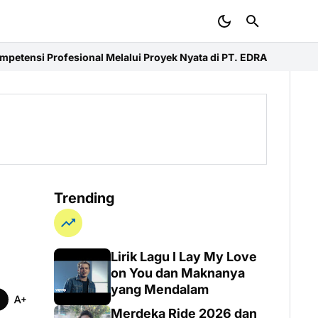
 Melalui Proyek Nyata di PT. EDRA Arsitek Indonesia
Merdeka Ride
Trending
Lirik Lagu I Lay My Love
on You dan Maknanya
yang Mendalam
Merdeka Ride 2026 dan