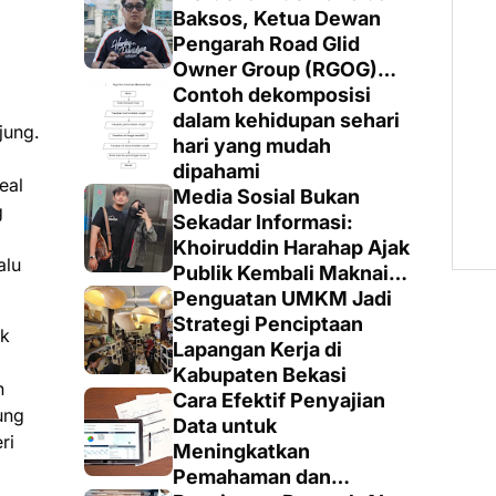
Baksos, Ketua Dewan
Pengarah Road Glid
Owner Group (RGOG)
Boys Indonesia Pusat M.
Contoh dekomposisi
Irsyad Sebut Persiapan
dalam kehidupan sehari
jung.
Dimatangkan
hari yang mudah
dipahami
eal
Media Sosial Bukan
g
Sekadar Informasi:
Khoiruddin Harahap Ajak
alu
Publik Kembali Maknai
Ruang Digital dengan
Penguatan UMKM Jadi
Totalitas dan Loyalitas
Strategi Penciptaan
ek
Lapangan Kerja di
Kabupaten Bekasi
h
Cara Efektif Penyajian
rung
Data untuk
ri
Meningkatkan
Pemahaman dan