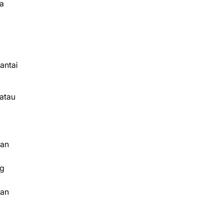
ra
antai
atau
kan
ng
kan