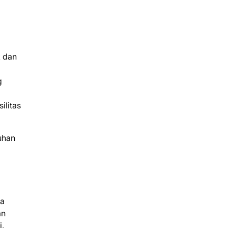
k dan
g
ilitas
uhan
na
an
i.