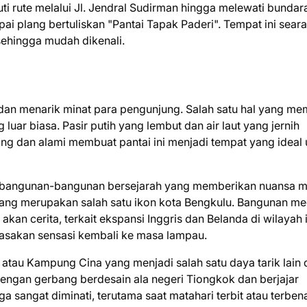
 rute melalui Jl. Jendral Sudirman hingga melewati bundara
 plang bertuliskan "Pantai Tapak Paderi". Tempat ini sear
sehingga mudah dikenali.
k dan menarik minat para pengunjung. Salah satu hal yang m
uar biasa. Pasir putih yang lembut dan air laut yang jernih
nang dan alami membuat pantai ini menjadi tempat yang ideal
 oleh bangunan-bangunan bersejarah yang memberikan nuansa 
 yang merupakan salah satu ikon kota Bengkulu. Bangunan m
kan cerita, terkait ekspansi Inggris dan Belanda di wilayah i
rasakan sensasi kembali ke masa lampau.
atau Kampung Cina yang menjadi salah satu daya tarik lain 
 dengan gerbang berdesain ala negeri Tiongkok dan berjajar
ga sangat diminati, terutama saat matahari terbit atau terben