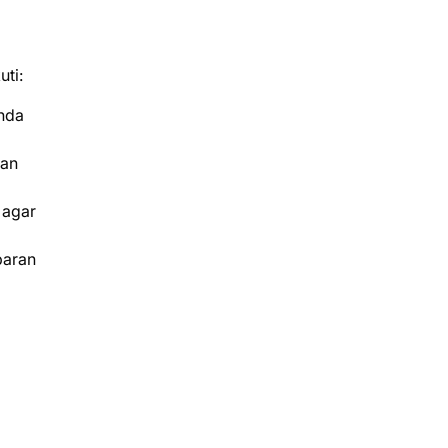
uti:
Anda
kan
 agar
paran