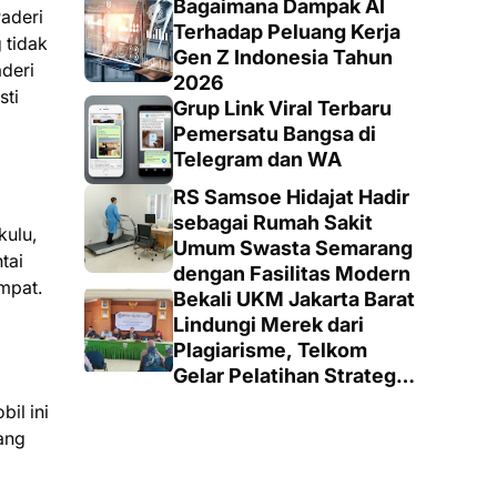
Keputusan yang Tepat
Bagaimana Dampak AI
aderi
Terhadap Peluang Kerja
 tidak
Gen Z Indonesia Tahun
aderi
2026
sti
Grup Link Viral Terbaru
Pemersatu Bangsa di
Telegram dan WA
RS Samsoe Hidajat Hadir
sebagai Rumah Sakit
kulu,
Umum Swasta Semarang
tai
dengan Fasilitas Modern
mpat.
Bekali UKM Jakarta Barat
Lindungi Merek dari
Plagiarisme, Telkom
Gelar Pelatihan Strategi
Branding
il ini
ang