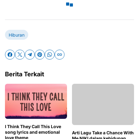
Hiburan
Berita Terkait
Arti Lagu Take a Chance With
I Think They Call This Love
Me NIKI dalam kehidupan
song lyrics and emotional
sehari-hari
love theme