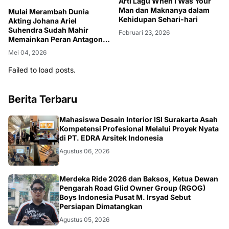
Mulai Merambah Dunia
Kehidupan Sehari-hari
Akting Johana Ariel
Suhendra Sudah Mahir
Februari 23, 2026
Memainkan Peran Antagonis
Dia Juga Menjadi Influencer
Mei 04, 2026
No 1 Di Bandung
Failed to load posts.
Berita Terbaru
NASIONAL
Mahasiswa Desain Interior ISI Surakarta Asah
Kompetensi Profesional Melalui Proyek Nyata
di PT. EDRA Arsitek Indonesia
Agustus 06, 2026
NASIONAL
Merdeka Ride 2026 dan Baksos, Ketua Dewan
Pengarah Road Glid Owner Group (RGOG)
Boys Indonesia Pusat M. Irsyad Sebut
Persiapan Dimatangkan
Agustus 05, 2026
Media Sosial Bukan Sekadar Informasi: