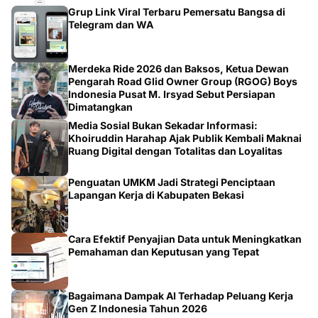
Telegram dan WA
Merdeka Ride 2026 dan Baksos, Ketua Dewan
Pengarah Road Glid Owner Group (RGOG) Boys
Indonesia Pusat M. Irsyad Sebut Persiapan
Dimatangkan
Media Sosial Bukan Sekadar Informasi:
Khoiruddin Harahap Ajak Publik Kembali Maknai
Ruang Digital dengan Totalitas dan Loyalitas
Penguatan UMKM Jadi Strategi Penciptaan
Lapangan Kerja di Kabupaten Bekasi
Cara Efektif Penyajian Data untuk Meningkatkan
Pemahaman dan Keputusan yang Tepat
Bagaimana Dampak AI Terhadap Peluang Kerja
Gen Z Indonesia Tahun 2026