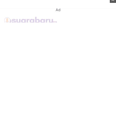
Ad
Kontak
Tentang Kami
Redaksi
Disclaimer
Syarat & Ketentuan
Kebijakan Privacy
Media Network
Beritanisia.com
Jogja Pekan.com
Rakyat Sipil.com
AYO Post.com
Terhubung dengan kami