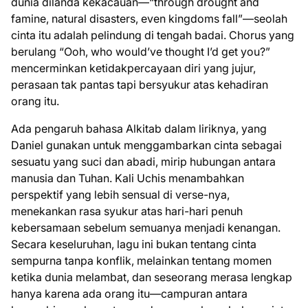
dunia dilanda kekacauan—“through drought and
famine, natural disasters, even kingdoms fall”—seolah
cinta itu adalah pelindung di tengah badai. Chorus yang
berulang “Ooh, who would’ve thought I’d get you?”
mencerminkan ketidakpercayaan diri yang jujur,
perasaan tak pantas tapi bersyukur atas kehadiran
orang itu.
Ada pengaruh bahasa Alkitab dalam liriknya, yang
Daniel gunakan untuk menggambarkan cinta sebagai
sesuatu yang suci dan abadi, mirip hubungan antara
manusia dan Tuhan. Kali Uchis menambahkan
perspektif yang lebih sensual di verse-nya,
menekankan rasa syukur atas hari-hari penuh
kebersamaan sebelum semuanya menjadi kenangan.
Secara keseluruhan, lagu ini bukan tentang cinta
sempurna tanpa konflik, melainkan tentang momen
ketika dunia melambat, dan seseorang merasa lengkap
hanya karena ada orang itu—campuran antara