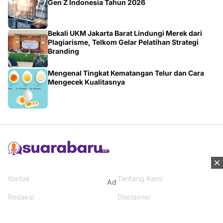
Gen Z Indonesia Tahun 2026
Bekali UKM Jakarta Barat Lindungi Merek dari
Plagiarisme, Telkom Gelar Pelatihan Strategi
Branding
Mengenal Tingkat Kematangan Telur dan Cara
Mengecek Kualitasnya
Kontak
Tentang Kami
Ad
Redaksi
Disclaimer
Syarat & Ketentuan
Kebijakan Privacy